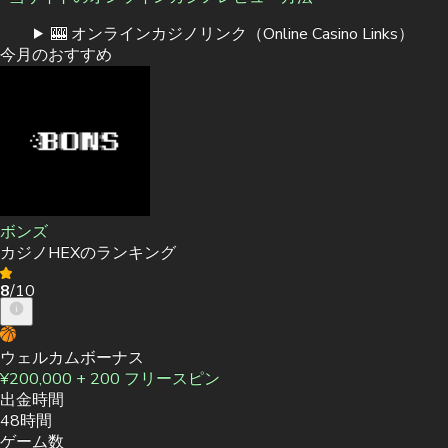
🎰 オンラインカジノリンク（Online Casino Links）
今月のおすすめ
ボンズ
カジノHEXのランキング
8
/10
ウェルカムボーナス
¥200,000 + 200 フリースピン
出金時間
48時間
ゲーム数