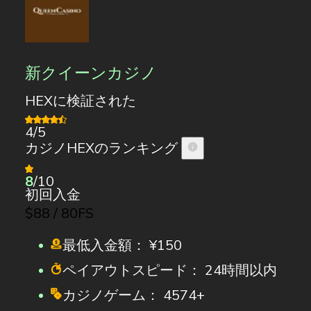
新クイーンカジノ
HEXに検証された
4/5
カジノHEXのランキング
8
/10
初回入金
$88 / 80FS
最低入金額：
¥150
ペイアウトスピード：
24時間以内
カジノゲーム：
4574+