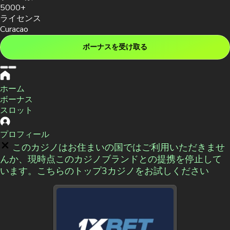
5000+
ライセンス
Curacao
ボーナスを受け取る
ホーム
ボーナス
スロット
プロフィール
このカジノはお住まいの国ではご利用いただきませ
んか、現時点このカジノブランドとの提携を停止して
います。こちらのトップ3カジノをお試しください