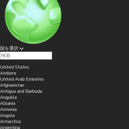
国を選択
United States
Andorra
United Arab Emirates
Afghanistan
Antigua and Barbuda
Anguilla
Albania
Armenia
Angola
Antarctica
Argentina