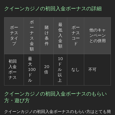
クイーンカジノの初回入金ボーナスの詳細
ボ
最
ボー
ー
賭
ボー
低
他のキャ
ナス
ナ
け
ナス
入
ンペーン
タイ
ス
条
コー
金
との併用
プ
金
件
ド
額
額
最
10
初回
大
ド
入金
20
100
ル
なし
不可
ボー
倍
ド
以
ナス
ル
上
クイーンカジノの初回入金ボーナスのもらい
方・遊び方
クイーンカジノの初回入金ボーナスのもらい方はとても簡