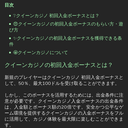
目次
❔クイーンカジノ 初回入金ボーナスとは？
😍クイーンカジノの初回入金ボーナスのもらい方・遊
び方
✨クイーンカジノの初回入金ボーナスを獲得できる条
件
🤩クイーンカジノについて
クイーンカジノの初回入金ボーナスとは？
新規のプレイヤーはクイーンカジノ 初回入金ボーナスと
して、50％、最大100ドルを受け取ることができます。
しかし、このボーナスを活用するためには、出金条件に注
意が必要です。クイーンカジノ入金ボーナスの出金条件
は、入金額とボーナス額の20倍です。安全かつ公平なゲ
ーム環境を提供するクイーンカジノの入金ボーナスをフル
に活用して、カジノ体験を最大限に楽しむことができま
す。