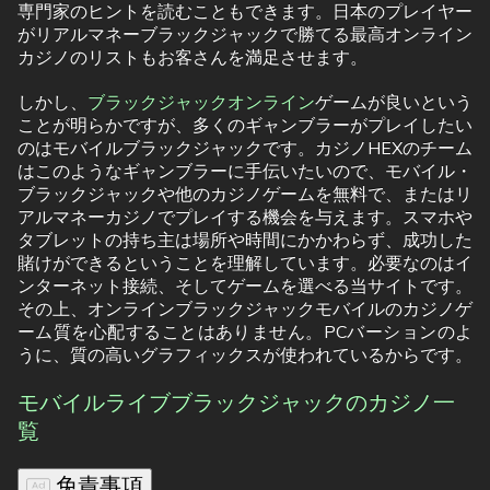
専門家のヒントを読むこともできます。日本のプレイヤー
がリアルマネーブラックジャックで勝てる最高オンライン
カジノのリストもお客さんを満足させます。
しかし、
ブラックジャックオンライン
ゲームが良いという
ことが明らかですが、多くのギャンブラーがプレイしたい
のはモバイルブラックジャックです。カジノHEXのチーム
はこのようなギャンブラーに手伝いたいので、モバイル・
ブラックジャックや他のカジノゲームを無料で、またはリ
アルマネーカジノでプレイする機会を与えます。スマホや
タブレットの持ち主は場所や時間にかかわらず、成功した
賭けができるということを理解しています。必要なのはイ
ンターネット接続、そしてゲームを選べる当サイトです。
その上、オンラインブラックジャックモバイルのカジノゲ
ーム質を心配することはありません。PCバーションのよ
うに、質の高いグラフィックスが使われているからです。
モバイルライブブラックジャックのカジノ一
覧
免責事項