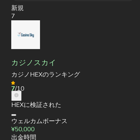
新規
7
カジノスカイ
カジノHEXのランキング
7
/10
HEXに検証された
ウェルカムボーナス
¥50,000
出金時間