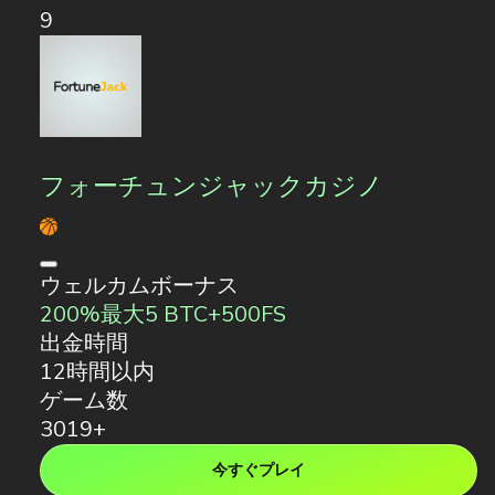
9
フォーチュンジャックカジノ
ウェルカムボーナス
200%最大5 BTC+500FS
出金時間
12時間以内
ゲーム数
3019+
今すぐプレイ