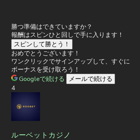
勝つ準備はできていますか？
報酬はスピンひと回しで手に入ります！
スピンして勝とう！
おめでとうございます！
ワンクリックでサインアップして、すぐに
ボーナスを受け取ろう！
Googleで続ける
メールで続ける
4
ルーベットカジノ