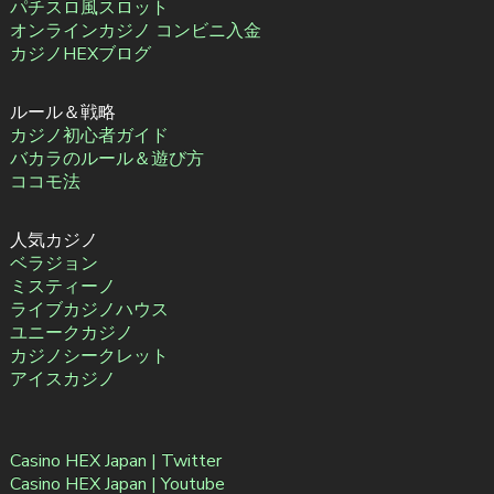
パチスロ風スロット
オンラインカジノ コンビニ入金
カジノHEXブログ
ルール＆戦略
カジノ初心者ガイド
バカラのルール＆遊び方
ココモ法
人気カジノ
ベラジョン
ミスティーノ
ライブカジノハウス
ユニークカジノ
カジノシークレット
アイスカジノ
Casino HEX Japan | Twitter
Casino HEX Japan | Youtube