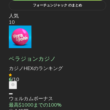
フォーチュンジャック のまとめ
人気
10
ベラジョンカジノ
カジノHEXのランキング
6
/10
ウェルカムボーナス
最高$1000までの100%