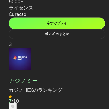
5000+
ライセンス
Curacao
今すぐプレイ
ボンズ のまとめ
3
カジノミー
カジノHEXのランキング
7
/10