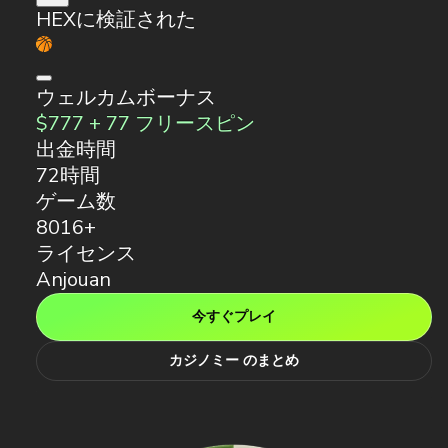
HEXに検証された
ウェルカムボーナス
$777 + 77 フリースピン
出金時間
72時間
ゲーム数
8016+
ライセンス
Anjouan
今すぐプレイ
カジノミー のまとめ