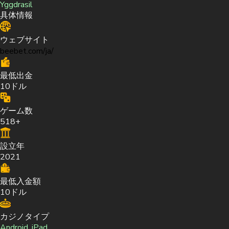
Yggdrasil
具体情報
ウェブサイト
beebet.com/ja/
最低出金
10ドル
ゲーム数
518+
設立年
2021
最低入金額
10ドル
カジノタイプ
Android ,
iPad ,