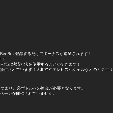
eeBet 登録するだけでボーナスが進呈されます！
ます！
人気の決済方法を使用することができます！
提供されています！大相撲やテレビスペシャルなどのカテゴリ
。つまり、必ずドルへの換金が必要となります。
ペーンが開催されていません。