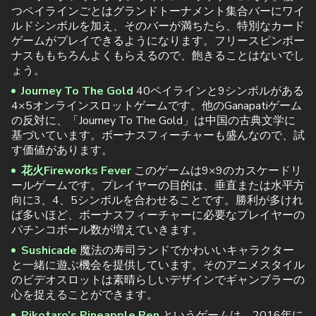
つペイラインごとはグランドトーナメント集合バーにワイ
ルドシンボルを加え、そのバーが満ちたら、特別なカード
ゲームがプレイできるようになります。フリースピンボー
ナスももちろんよくもらえるので、飽きることはないでし
ょう。
Journey To The Gold
40ペイラインと9シンボルがある
4×5オンラインスロットゲームです。他のGanapatiゲーム
の反対に、「Journey To The Gold」は中国の古典文学に
基づいています。ボーナスフィーチャーも盛んなので、試
す価値があります。
花火Fireworks Fever
このゲームは9×9のカスケードリ
ールゲームです。プレイヤーの目的は、垂直または水平方
向に3、4、5シンボルを合わせることです。勝利が多けれ
ば多いほど、ボーナスフィーチャーに必要なプレイヤーの
パチンコボール数が増えていきます。
Sushicade
魔法の寿司ランドでかわいいキャラクター
と一緒に遊ぶ機会を提供しています。そのアニメスタイル
のビデオスロットは素晴らしいデザインでギャンブラーの
心を捉えることができます。
Pikotaro’s Pineapple Pen
というゲームは、2016年に