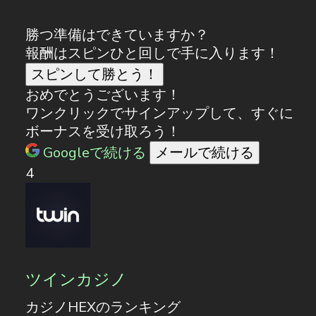
勝つ準備はできていますか？
報酬はスピンひと回しで手に入ります！
スピンして勝とう！
おめでとうございます！
ワンクリックでサインアップして、すぐに
ボーナスを受け取ろう！
Googleで続ける
メールで続ける
4
ツインカジノ
カジノHEXのランキング