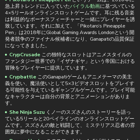
急上昇トレンドに入っていた
バイラル動画
に基づいている
4×5リールオンラインスロットゲームです。耳に残る音楽
は利益的なボーナスフィーチャーと一緒にプレイヤーを誘
致しています。それに加えて、「Pikotaro’s Pineapple
Pen」は2018年にGlobal Gaming Awards Londonという開
発者競争のファイナル候補者になり、Ganapatiの品質保証
になってきました。
CrypCrusade
この独特なスロットはアニメスタイルの
ファンタジー世界での「イザナギヤ」という帝国における
冒険をプレイヤーに提供しています。
Crypbattle
このGanapatiゲームもアニメテーマの美主
義を使い、魔法使いとして5×3ビデオスロットをプレイす
る可能性を与えているギャンブルゲームです。プレイ可能
なキャラクターは自分の背景とアニメーションがありま
す。
She Ninja Suzu
くノ一のスズさんのストーリーを語っ
ている5リールと20ペイラインのオンラインスロットゲー
ムです。スズさんの敵と戦闘して、ミステリアス忍者の雰
囲気に夢中になることができます。