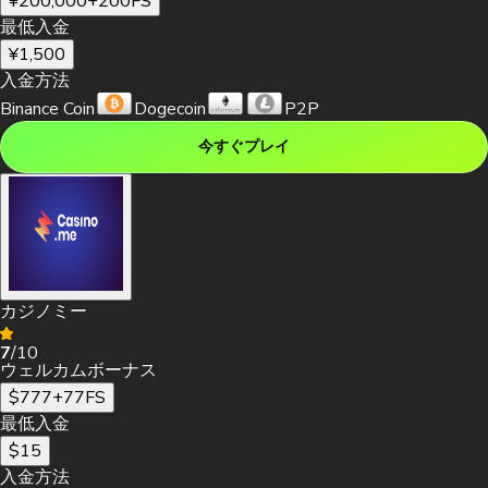
¥200,000+200FS
最低入金
¥1,500
入金方法
Binance Coin
Dogecoin
P2P
今すぐプレイ
最低入金
$15
ウェルカムパッケージ
$777 + 77 フリースピン
カジノミー
入金方法
7
/10
ウェルカムボーナス
$777+77FS
最低入金
今すぐプレイ
$15
入金方法