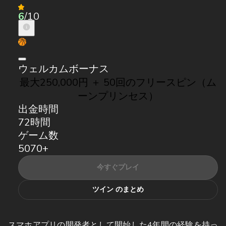
6
/10
ウェルカムボーナス
最大250,000円 ＋ 50回のフリースピン（ム
ーンプリンセス）
出金時間
72時間
ゲーム数
5070+
今すぐプレイ
ツイン のまとめ
スマホアプリの開発者として開始した4年間の経験を持っ