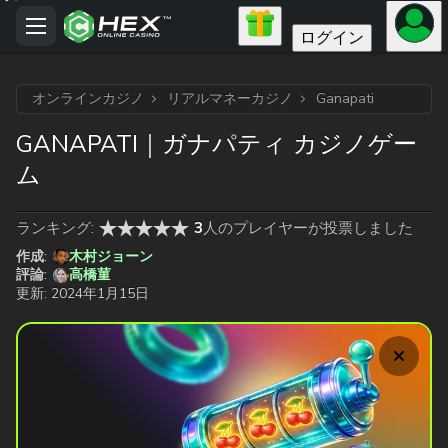
ログイン
オンラインカジノ
リアルマネーカジノ
Ganapati
GANAPATI｜ガナパティ カジノゲー
ム
ランキング:
3
人のプレイヤーが投票しました
作成:
木村ジョーン
高橋菫
評論:
更新:
2024年1月15日