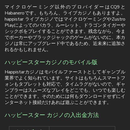
マイクロゲーミング以外のプロバイダーはCQ9と
Habaneroです。もちろん、ライブカジノもありますよ。
happistar ライブカジノではマイクロゲーミングやZustro
Playによってのバカラ、ルーレット、ドラゴンタイガーや
シックボをプレイすることができます。残念ながら、今ま
でポーカーやブラックジャックのゲームがないのに、本カ
ジノは常にアップグレード中であるため、近未来に追加さ
れるかもしれません。
ハッピースターカジノのモバイル版
Happistarカジノはモバイルファーストとしてギャンブル
業界でよく知られています。サイトはもちろんスマートフ
ォンもタブレットも対応で、タイムラグがないので、ギャ
ンブラーはスムーズなプレイをどこでも、いつでも楽しむ
ことができます。そのためには何もダウンロードせずにイ
ンターネット接続だけあれば遊ぶことができます。
ハッピースター カジノの入出金方法