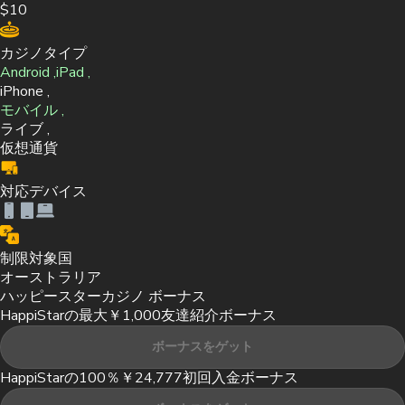
$10
カジノタイプ
Android ,
iPad ,
iPhone ,
モバイル ,
ライブ ,
仮想通貨
対応デバイス
制限対象国
オーストラリア
ハッピースターカジノ ボーナス
HappiStarの最大￥1,000友達紹介ボーナス
ボーナスをゲット
HappiStarの100％￥24,777初回入金ボーナス