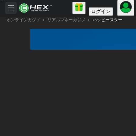
ログイン
オンラインカジノ
リアルマネーカジノ
ハッピースター