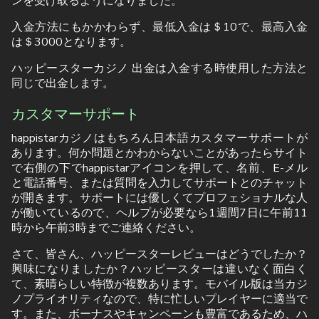
ンを受け取るようになりました。
入金方法にもかかわらず、最低入金は＄10で、最高入金
は＄3000となります。
ハッピースターカジノ 出金は入金する時使用した方法と
同じで出金します。
カスタマーサポート
happistarカジノはもちろん日本語カスタマーサポートが
あります。何か問題とかわからないことがあったらサイト
で右側の下でhappistarアイコンを押して、名前、E-メル
と電話番号、または質問を入力してサポートとのチャット
が開きます。サポートには優しくてプロフェショナルな人
が働いているので、ヘルプが必要なら1週間7日に午前11
時から午前3時までご連絡ください。
さて、皆さん、ハッピースターレビューはどうでしたか？
興味になりましたか？ハッピースターは違いなく面白く
て、素晴らしい特徴が複数あります。モバイル版は当カジ
ノプライオリティなので、特に忙しいプレイヤーに適当で
す。また、ボーナスやキャンペーンも豊富であるため、ハ