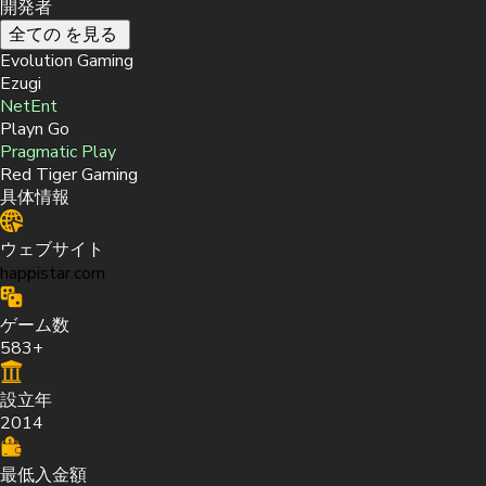
開発者
全ての を見る
Evolution Gaming
Ezugi
NetEnt
Playn Go
Pragmatic Play
Red Tiger Gaming
具体情報
ウェブサイト
happistar.com
ゲーム数
583+
設立年
2014
最低入金額