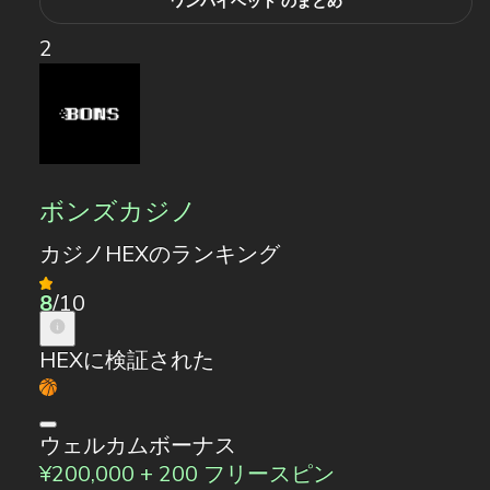
ワンバイベット のまとめ
2
ボンズカジノ
カジノHEXのランキング
8
/10
HEXに検証された
ウェルカムボーナス
¥200,000 + 200 フリースピン