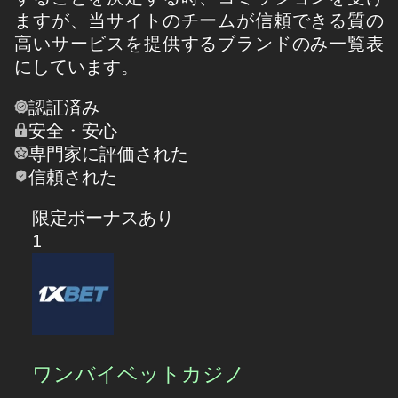
ますが、当サイトのチームが信頼できる質の
高いサービスを提供するブランドのみ一覧表
にしています。
認証済み
安全・安心
専門家に評価された
信頼された
限定ボーナスあり
1
ワンバイベットカジノ