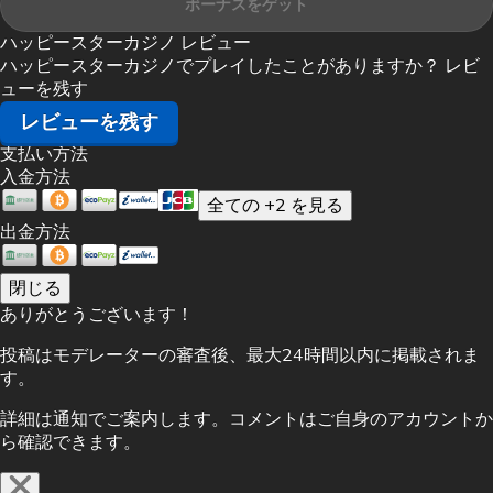
ボーナスをゲット
ハッピースターカジノ レビュー
ハッピースターカジノでプレイしたことがありますか？
レビ
ューを残す
レビューを残す
支払い方法
入金方法
全ての +2 を見る
出金方法
閉じる
ありがとうございます！
投稿はモデレーターの審査後、最大24時間以内に掲載されま
す。
詳細は通知でご案内します。コメントはご自身のアカウントか
ら確認できます。