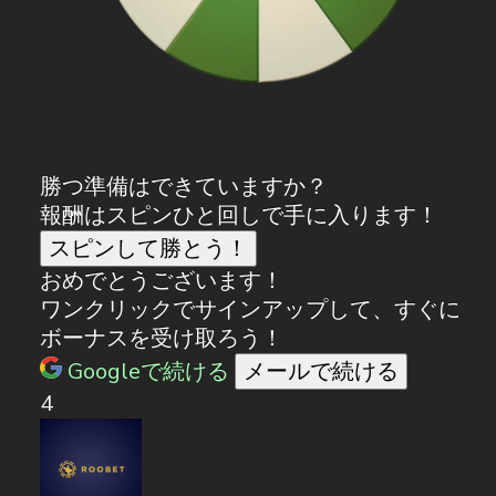
勝つ準備はできていますか？
報酬はスピンひと回しで手に入ります！
スピンして勝とう！
おめでとうございます！
ワンクリックでサインアップして、すぐに
ボーナスを受け取ろう！
Googleで続ける
メールで続ける
4