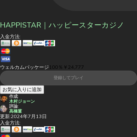
HAPPISTAR｜ハッピースターカジノ
入金方法:
ウェルカムパッケージ
100％￥24,777
登録してプレイ
お気に入りに追加
作成:
木村ジョーン
評論:
高橋菫
更新:
2024年7月13日
入金方法: