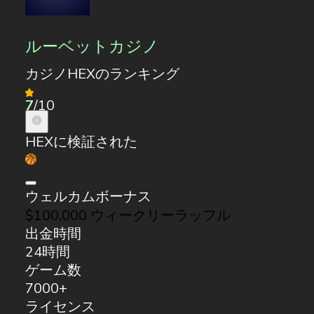
ルーベットカジノ
カジノHEXのランキング
7
/10
HEXに検証された
ウェルカムボーナス
$100,000 ウィークリーラッフル
出金時間
24時間
ゲーム数
7000+
ライセンス