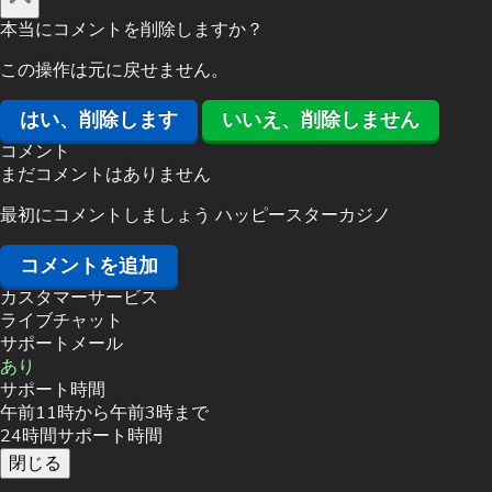
本当にコメントを削除しますか？
この操作は元に戻せません。
はい、削除します
いいえ、削除しません
コメント
まだコメントはありません
最初にコメントしましょう ハッピースターカジノ
コメントを追加
カスタマーサービス
ライブチャット
サポートメール
あり
サポート時間
午前11時から午前3時まで
24時間サポート時間
閉じる