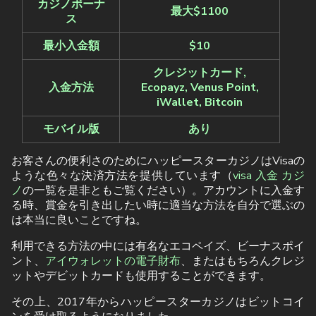
カジノボーナ
最大$1100
ス
最小入金額
$10
クレジットカード,
入金方法
Ecopayz, Venus Point,
iWallet, Bitcoin
モバイル版
あり
お客さんの便利さのためにハッピースターカジノはVisaの
ような色々な決済方法を提供しています（
visa 入金 カジ
ノ
の一覧を是非ともご覧ください）。アカウントに入金す
る時、賞金を引き出したい時に適当な方法を自分で選ぶの
は本当に良いことですね。
利用できる方法の中には有名なエコペイズ、ビーナスポイ
ント、
アイウォレットの電子財布
、またはもちろんクレジ
ットやデビットカードも使用することができます。
その上、2017年からハッピースターカジノはビットコイ