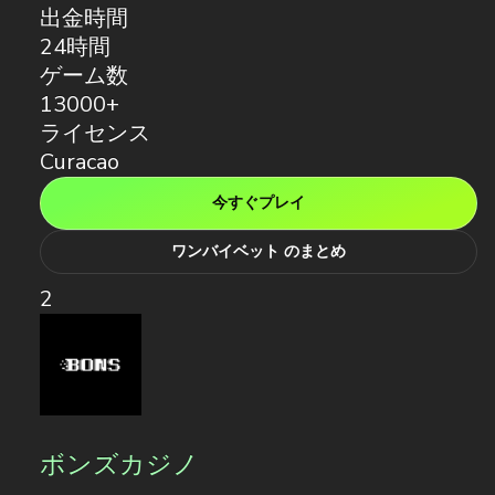
出金時間
24時間
ゲーム数
13000+
ライセンス
Curacao
今すぐプレイ
ワンバイベット のまとめ
2
ボンズカジノ