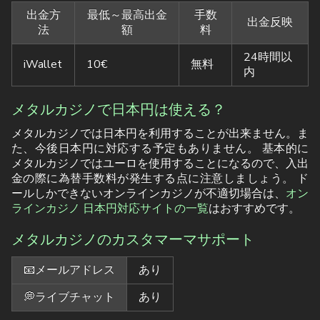
出金方
最低～最高出金
手数
出金反映
法
額
料
24時間以
iWallet
10€
無料
内
メタルカジノで日本円は使える？
メタルカジノでは日本円を利用することが出来ません。ま
た、今後日本円に対応する予定もありません。 基本的に
メタルカジノではユーロを使用することになるので、入出
金の際に為替手数料が発生する点に注意しましょう。 ド
ールしかできないオンラインカジノが不適切場合は、
オン
ラインカジノ 日本円対応サイトの一覧
はおすすめです。
メタルカジノのカスタマーマサポート
📧メールアドレス
あり
💭ライブチャット
あり