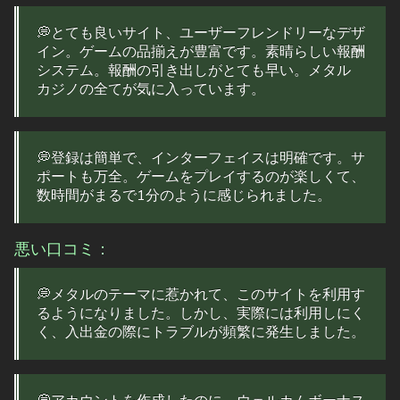
💭とても良いサイト、ユーザーフレンドリーなデザ
イン。ゲームの品揃えが豊富です。素晴らしい報酬
システム。報酬の引き出しがとても早い。メタル
カジノの全てが気に入っています。
💭登録は簡単で、インターフェイスは明確です。サ
ポートも万全。ゲームをプレイするのが楽しくて、
数時間がまるで1分のように感じられました。
悪い口コミ：
💭メタルのテーマに惹かれて、このサイトを利用す
るようになりました。しかし、実際には利用しにく
く、入出金の際にトラブルが頻繁に発生しました。