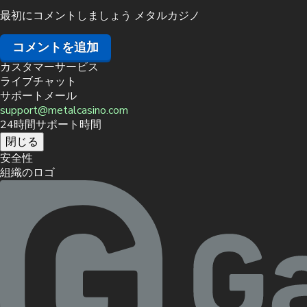
最初にコメントしましょう メタルカジノ
コメントを追加
カスタマーサービス
ライブチャット
サポートメール
support@metalcasino.com
24時間サポート時間
閉じる
安全性
組織のロゴ