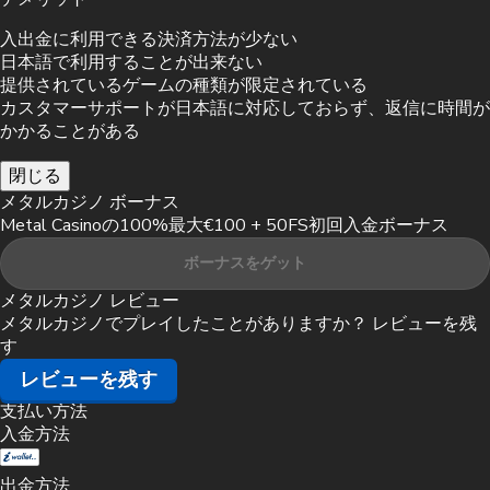
入出金に利用できる決済方法が少ない
日本語で利用することが出来ない
提供されているゲームの種類が限定されている
カスタマーサポートが日本語に対応しておらず、返信に時間が
かかることがある
閉じる
メタルカジノ ボーナス
Metal Casinoの100%最大€100 + 50FS初回入金ボーナス
ボーナスをゲット
メタルカジノ レビュー
メタルカジノでプレイしたことがありますか？
レビューを残
す
レビューを残す
支払い方法
入金方法
出金方法