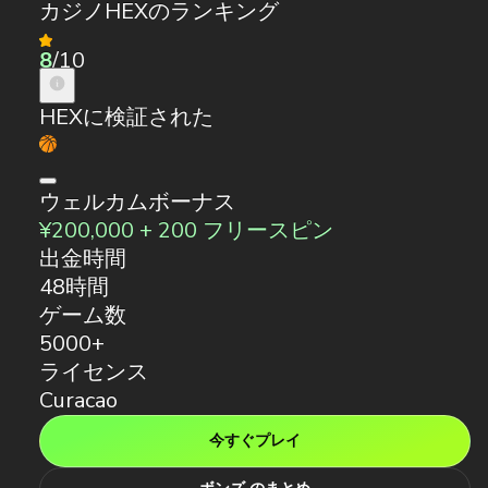
カジノHEXのランキング
8
/10
HEXに検証された
ウェルカムボーナス
¥200,000 + 200 フリースピン
出金時間
48時間
ゲーム数
5000+
ライセンス
Curacao
今すぐプレイ