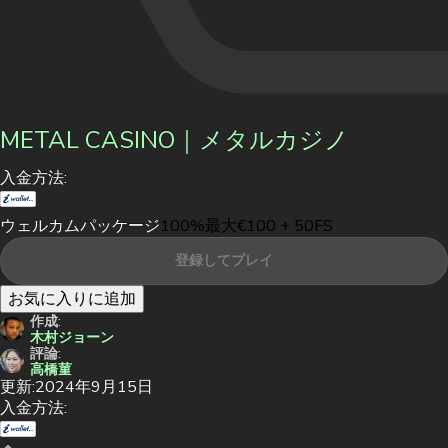
METAL CASINO｜メタルカジノ
入金方法:
ウェルカムパッケージ
100%最大€100 + 50FS
登録してプレイ
お気に入りに追加
作成:
木村ジョーン
評論:
高橋菫
更新:
2024年9月15日
入金方法: