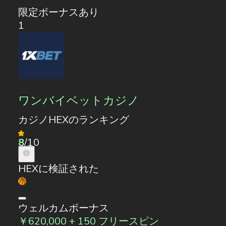
限定ボーナスあり
1
ワンバイベットカジノ
カジノHEXのランキング
8
/10
HEXに検証された
ウェルカムボーナス
￥620,000 + 150 フリースピン