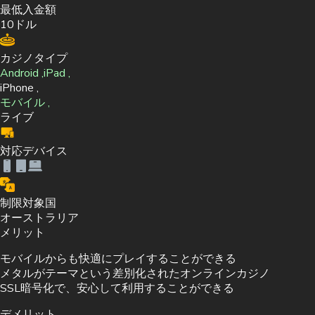
最低入金額
10ドル
カジノタイプ
Android ,
iPad ,
iPhone ,
モバイル ,
ライブ
対応デバイス
制限対象国
オーストラリア
メリット
モバイルからも快適にプレイすることができる
メタルがテーマという差別化されたオンラインカジノ
SSL暗号化で、安心して利用することができる
デメリット