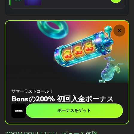
サマーラストコール！
Bonsの200% 初回入金ボーナス
ボーナスをゲット