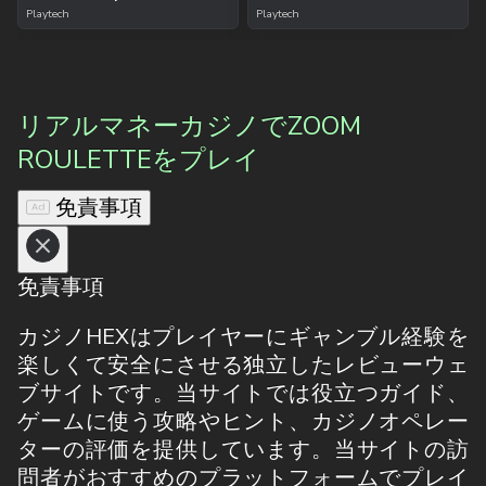
Playtech
Playtech
リアルマネーカジノでZOOM
ROULETTEをプレイ
免責事項
免責事項
カジノHEXはプレイヤーにギャンブル経験を
楽しくて安全にさせる独立したレビューウェ
ブサイトです。当サイトでは役立つガイド、
ゲームに使う攻略やヒント、カジノオペレー
ターの評価を提供しています。当サイトの訪
問者がおすすめのプラットフォームでプレイ