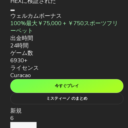
HEXに検証された
ウェルカムボーナス
100%最大￥75,000 + ￥750スポーツフリ
ーベット
出金時間
24時間
ゲーム数
6930+
ライセンス
Curacao
今すぐプレイ
ミスティーノ のまとめ
新規
6