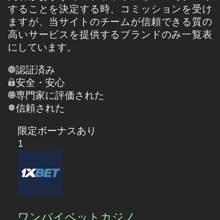
することを決定する時、コミッションを受け
ますが、当サイトのチームが信頼できる質の
高いサービスを提供するブランドのみ一覧表
にしています。
認証済み
安全・安心
専門家に評価された
信頼された
限定ボーナスあり
1
ワンバイベットカジノ