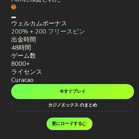
ウェルカムボーナス
200% + 200 フリースピン
出金時間
48時間
ゲーム数
8000+
ライセンス
Curacao
今すぐプレイ
カジノエックス のまとめ
更にロードする