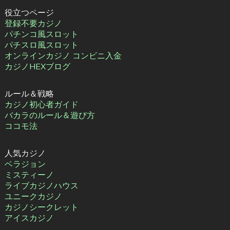
役立つページ
登録不要カジノ
パチンコ風スロット
パチスロ風スロット
オンラインカジノ コンビニ入金
カジノHEXブログ
ルール＆戦略
カジノ初心者ガイド
バカラのルール＆遊び方
ココモ法
人気カジノ
ベラジョン
ミスティーノ
ライブカジノハウス
ユニークカジノ
カジノシークレット
アイスカジノ