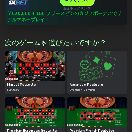
今すぐプレイ
セキュアリンク
￥620,000 + 150 フリースピンのカジノボーナスでリ
アルマネープレイ！
次のゲームを遊びたいですか？
Marvel Roulette
Japanese Roulette
Playtech
Evolution Gaming
Premium European Roulette
Premium French Roulette