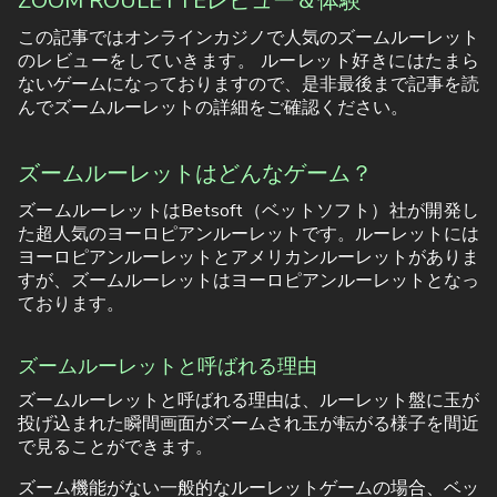
ZOOM ROULETTEレビュー＆体験
この記事ではオンラインカジノで人気のズームルーレット
のレビューをしていきます。 ルーレット好きにはたまら
ないゲームになっておりますので、是非最後まで記事を読
んでズームルーレットの詳細をご確認ください。
ズームルーレットはどんなゲーム？
ズームルーレットはBetsoft（ベットソフト）社が開発し
た超人気のヨーロピアンルーレットです。ルーレットには
ヨーロピアンルーレットとアメリカンルーレットがありま
すが、ズームルーレットはヨーロピアンルーレットとなっ
ております。
ズームルーレットと呼ばれる理由
ズームルーレットと呼ばれる理由は、ルーレット盤に玉が
投げ込まれた瞬間画面がズームされ玉が転がる様子を間近
で見ることができます。
ズーム機能がない一般的なルーレットゲームの場合、ベッ