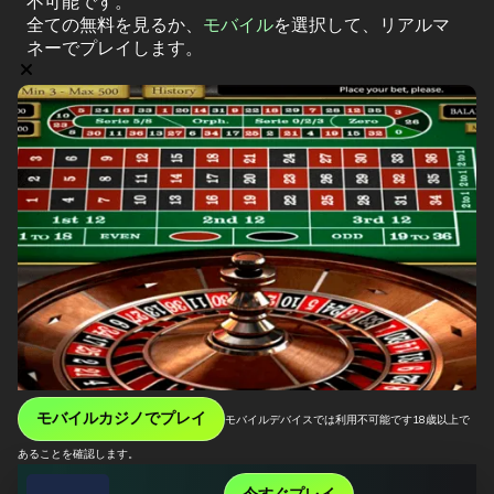
不可能です。
全ての無料
を見るか、
モバイル
を選択して、リアルマ
ネーでプレイします。
モバイルカジノでプレイ
モバイルデバイスでは利用不可能です
18歳以上で
あることを確認します。