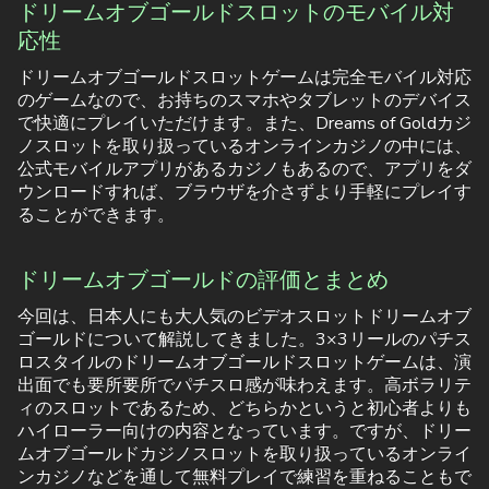
ドリームオブゴールドスロットのモバイル対
応性
ドリームオブゴールドスロットゲームは完全モバイル対応
のゲームなので、お持ちのスマホやタブレットのデバイス
で快適にプレイいただけます。また、Dreams of Goldカジ
ノスロットを取り扱っているオンラインカジノの中には、
公式モバイルアプリがあるカジノもあるので、アプリをダ
ウンロードすれば、ブラウザを介さずより手軽にプレイす
ることができます。
ドリームオブゴールドの評価とまとめ
今回は、日本人にも大人気のビデオスロットドリームオブ
ゴールドについて解説してきました。3×3リールのパチス
ロスタイルのドリームオブゴールドスロットゲームは、演
出面でも要所要所でパチスロ感が味わえます。高ボラリテ
ィのスロットであるため、どちらかというと初心者よりも
ハイローラー向けの内容となっています。ですが、ドリー
ムオブゴールドカジノスロットを取り扱っているオンライ
ンカジノなどを通して無料プレイで練習を重ねることもで