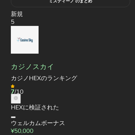
ミスティーノ のまとめ
新規
5
カジノスカイ
カジノHEXのランキング
7
/10
HEXに検証された
ウェルカムボーナス
¥50,000