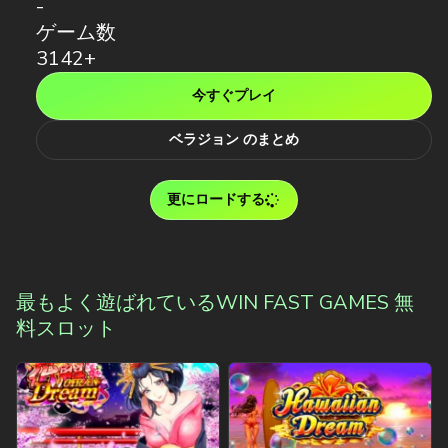
-
ゲーム数
3142+
今すぐプレイ
ベラジョン のまとめ
更にロードする
最もよく遊ばれているWIN FAST GAMES 無
料スロット