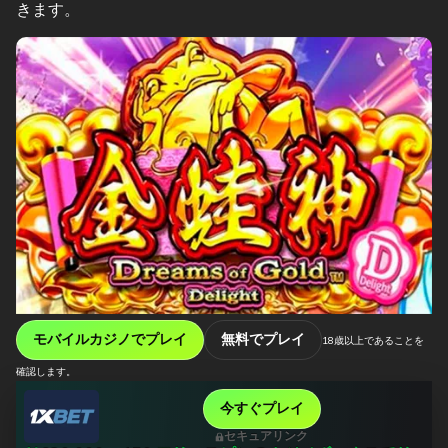
きます。
モバイルカジノでプレイ
無料でプレイ
18歳以上であることを
確認します。
今すぐプレイ
セキュアリンク