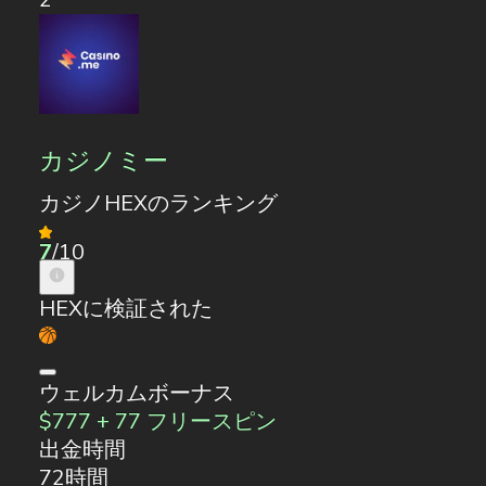
カジノミー
カジノHEXのランキング
7
/10
HEXに検証された
ウェルカムボーナス
$777 + 77 フリースピン
出金時間
72時間