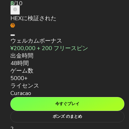
8
/10
HEXに検証された
ウェルカムボーナス
¥200,000 + 200 フリースピン
出金時間
48時間
ゲーム数
5000+
ライセンス
Curacao
今すぐプレイ
ボンズ のまとめ
2