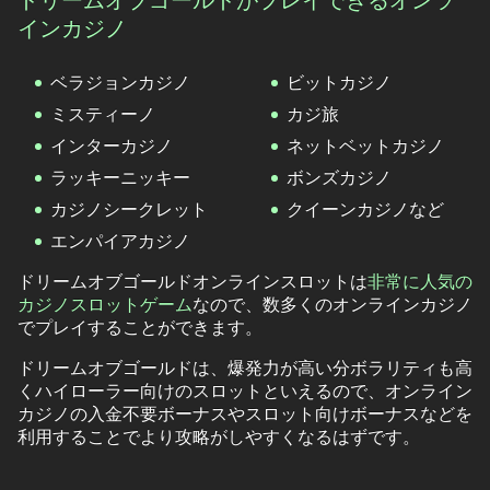
ドリームオブゴールドがプレイできるオンラ
インカジノ
ベラジョンカジノ
ビットカジノ
ミスティーノ
カジ旅
インターカジノ
ネットベットカジノ
ラッキーニッキー
ボンズカジノ
カジノシークレット
クイーンカジノなど
エンパイアカジノ
ドリームオブゴールドオンラインスロットは
非常に人気の
カジノスロットゲーム
なので、数多くのオンラインカジノ
でプレイすることができます。
ドリームオブゴールドは、爆発力が高い分ボラリティも高
くハイローラー向けのスロットといえるので、オンライン
カジノの入金不要ボーナスやスロット向けボーナスなどを
利用することでより攻略がしやすくなるはずです。