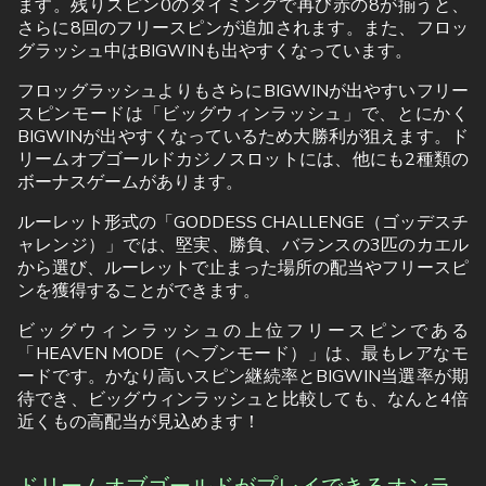
ます。残りスピン0のタイミングで再び赤の8が揃うと、
さらに8回のフリースピンが追加されます。また、フロッ
グラッシュ中はBIGWINも出やすくなっています。
フロッグラッシュよりもさらにBIGWINが出やすいフリー
スピンモードは「ビッグウィンラッシュ」で、とにかく
BIGWINが出やすくなっているため大勝利が狙えます。ド
リームオブゴールドカジノスロットには、他にも2種類の
ボーナスゲームがあります。
ルーレット形式の「GODDESS CHALLENGE（ゴッデスチ
ャレンジ）」では、堅実、勝負、バランスの3匹のカエル
から選び、ルーレットで止まった場所の配当やフリースピ
ンを獲得することができます。
ビッグウィンラッシュの上位フリースピンである
「HEAVEN MODE（ヘブンモード）」は、最もレアなモ
ードです。かなり高いスピン継続率とBIGWIN当選率が期
待でき、ビッグウィンラッシュと比較しても、なんと4倍
近くもの高配当が見込めます！