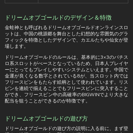
ドリームオブゴールドのデザイン＆特徴
金蛙神とも呼ばれるドリームオブゴールドオンラインスロ
ットは、中国の桃源郷を舞台とした幻想的な雰囲気のグラ
フィックを特徴としたデザインで、カエルたちや仙女が登
場します。
ドリームオブゴールドのルールは、基本的に3×3のパチス
ロ系スロットがべースとなっているため、日本人プレイヤ
ーにとってもプレイしやすいシステムといえます。中国で
金運が良くなる数字とされている8が、当スロット内では
フリースピンをもたらす絵柄として使われています。リス
ピンを連続で揃えることでもフリースピンに突入すること
ができ、フリースピン中の高確率のBIGWINでより大きな
配当を狙うことができるのが特徴です。
ドリームオブゴールドの遊び方
ドリームオブゴールドの遊び方の説明に入る前に、まず登