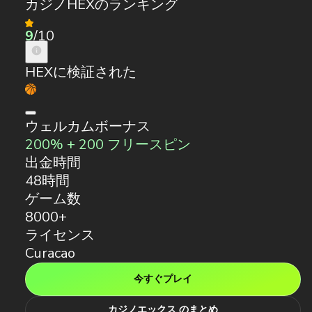
カジノHEXのランキング
9
/10
HEXに検証された
ウェルカムボーナス
200% + 200 フリースピン
出金時間
48時間
ゲーム数
8000+
ライセンス
Curacao
今すぐプレイ
カジノエックス のまとめ