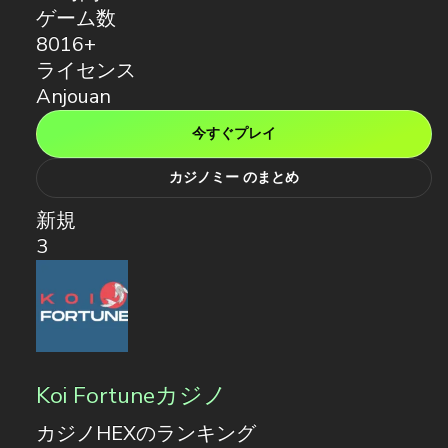
ゲーム数
8016+
ライセンス
Anjouan
今すぐプレイ
カジノミー のまとめ
新規
3
Koi Fortuneカジノ
カジノHEXのランキング