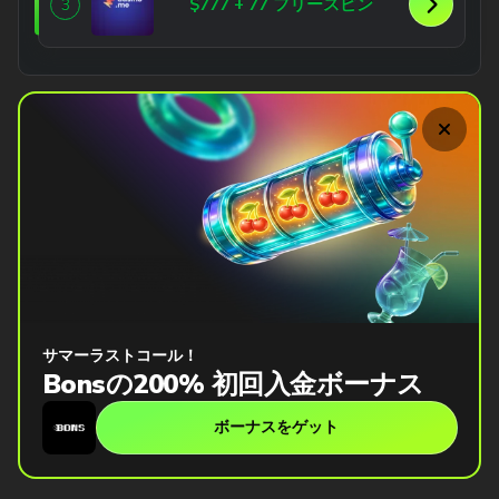
$777 + 77 フリースピン
3
サマーラストコール！
Bonsの200% 初回入金ボーナス
ボーナスをゲット