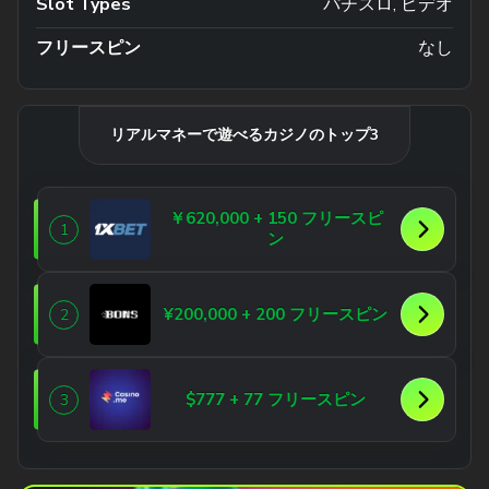
Slot Types
パチスロ, ビデオ
フリースピン
なし
リアルマネーで遊べるカジノのトップ3
￥620,000 + 150 フリースピ
1
ン
¥200,000 + 200 フリースピン
2
$777 + 77 フリースピン
3