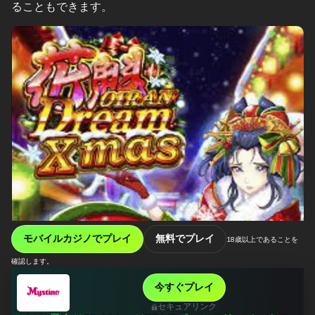
ることもできます。
モバイルカジノでプレイ
無料でプレイ
18歳以上であることを
確認します。
今すぐプレイ
セキュアリンク