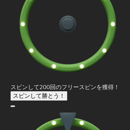
スピンして200回のフリースピンを獲得！
スピンして勝とう！