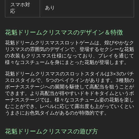
スマホ対
あり
応
花魁ドリームクリスマスのデザイン＆特徴
花魁ドリームクリスマススロットゲームは、煌びやかなク
リスマスの雰囲気のデザインで、登場するセクシーな花魁
の衣装もクリスマス仕様になっており、プレイを通じて
様々なコスチュームを身にまとった花魁が登場します。
花魁ドリームクリスマスのスロットスタイルは3×3のパチ
スロスタイルで、5つのペイラインがあります。3種類の
ボーナスステージへの展開を駆使して高配当を狙うことが
できます。より高配当が得やすいドキドキタイムというボ
ーナスステージでは、様々なコスチューム姿の花魁を楽し
むことができ、レベルに応じて露出度も上がっていくとい
うまさにお色気タイムがあるのが特徴的です。
花魁ドリームクリスマスの遊び方