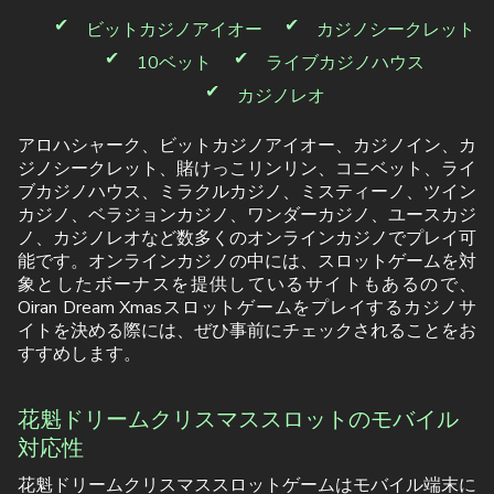
ビットカジノアイオー
カジノシークレット
10ベット
ライブカジノハウス
カジノレオ
アロハシャーク、ビットカジノアイオー、カジノイン、カ
ジノシークレット、賭けっこリンリン、コニベット、ライ
ブカジノハウス、ミラクルカジノ、ミスティーノ、ツイン
カジノ、ベラジョンカジノ、ワンダーカジノ、ユースカジ
ノ、カジノレオなど数多くのオンラインカジノでプレイ可
能です。オンラインカジノの中には、スロットゲームを対
象としたボーナスを提供しているサイトもあるので、
Oiran Dream Xmasスロットゲームをプレイするカジノサ
イトを決める際には、ぜひ事前にチェックされることをお
すすめします。
花魁ドリームクリスマススロットのモバイル
対応性
花魁ドリームクリスマススロットゲームはモバイル端末に