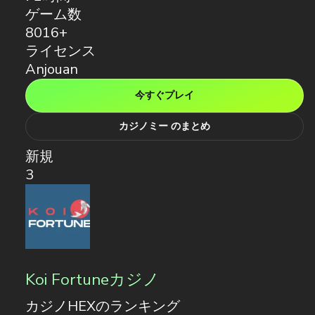
ゲーム数
8016+
ライセンス
Anjouan
今すぐプレイ
カジノミー のまとめ
新規
3
Koi Fortuneカジノ
カジノHEXのランキング