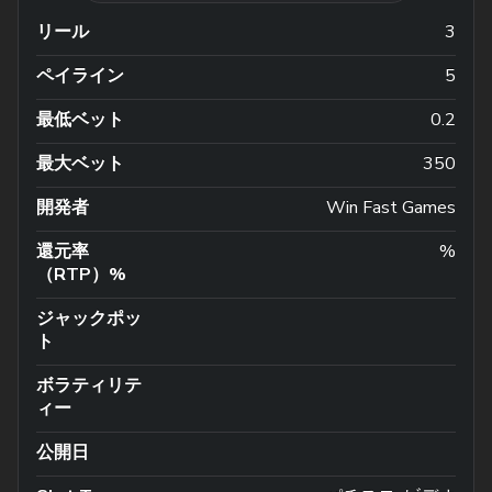
リール
3
ペイライン
5
最低ベット
0.2
最大ベット
350
開発者
Win Fast Games
還元率
%
（RTP）%
ジャックポッ
ト
ボラティリテ
ィー
公開日