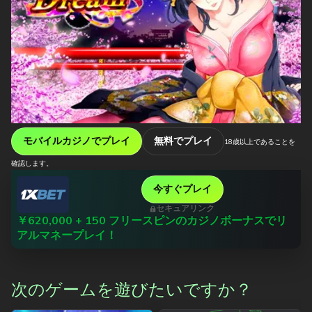
モバイルカジノでプレイ
無料でプレイ
18歳以上であることを
確認します。
今すぐプレイ
セキュアリンク
￥620,000 + 150 フリースピンのカジノボーナスでリ
アルマネープレイ！
次のゲームを遊びたいですか？