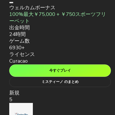
ウェルカムボーナス
100%最大￥75,000 + ￥750スポーツフリ
ーベット
出金時間
24時間
ゲーム数
6930+
ライセンス
Curacao
今すぐプレイ
ミスティーノ のまとめ
新規
5