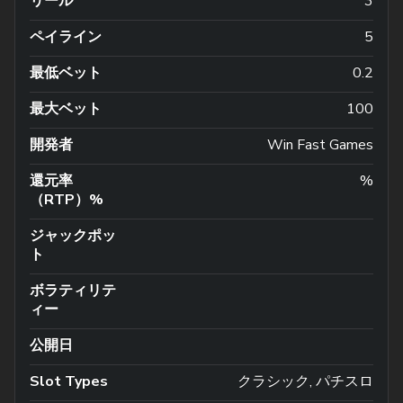
リール
3
ペイライン
5
最低ベット
0.2
最大ベット
100
開発者
Win Fast Games
還元率
%
（RTP）%
ジャックポッ
ト
ボラティリテ
ィー
公開日
Slot Types
クラシック, パチスロ