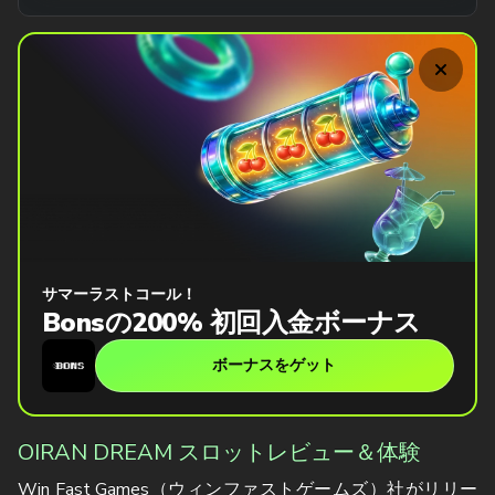
サマーラストコール！
Bonsの200% 初回入金ボーナス
ボーナスをゲット
OIRAN DREAM スロットレビュー＆体験
Win Fast Games（ウィンファストゲームズ）社がリリー