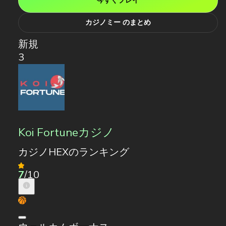
今すぐプレイ
カジノミー のまとめ
新規
3
Koi Fortuneカジノ
カジノHEXのランキング
7
/10