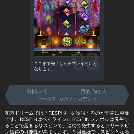
ここまで完了したらプレイ開始と
なります。
時間: 3 分
目的:
遊び方
ツールズ:
カジノアカウント
花魁ドリームでは「RESPIN」を獲得するのが非常に重要
です。RESPINはペイラインにRESPINシンボルは発生す
ることで起きるリスピンで、連続で発生するとフリースピ
ン獲得の可能性が高まります。３回連続でリスピンとなる