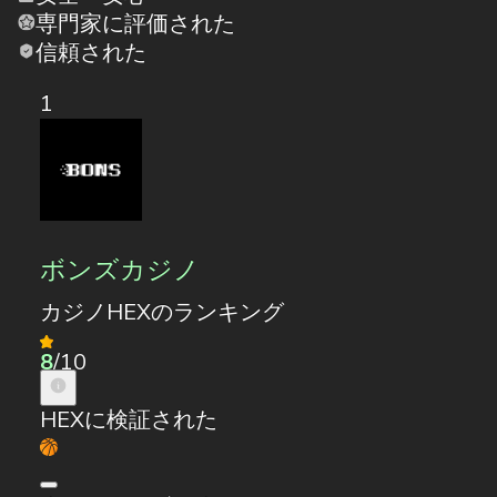
専門家に評価された
信頼された
1
ボンズカジノ
カジノHEXのランキング
8
/10
HEXに検証された