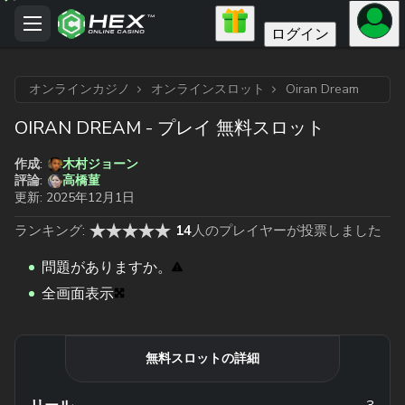
ログイン
オンラインカジノ
オンラインスロット
Oiran Dream
OIRAN DREAM - プレイ 無料スロット
作成:
木村ジョーン
高橋菫
評論:
更新:
2025年12月1日
ランキング:
14
人のプレイヤーが投票しました
問題がありますか。
全画面表示
無料スロットの詳細