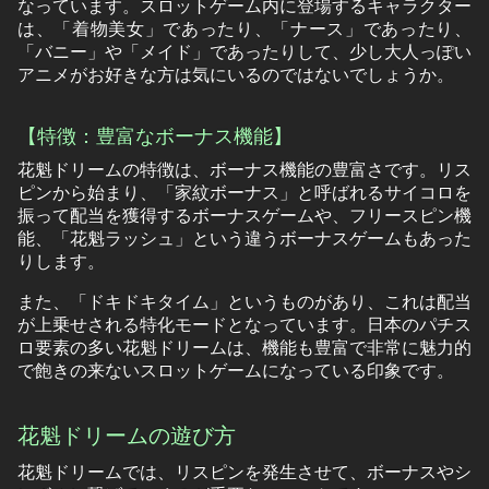
なっています。スロットゲーム内に登場するキャラクター
は、「着物美女」であったり、「ナース」であったり、
「バニー」や「メイド」であったりして、少し大人っぽい
アニメがお好きな方は気にいるのではないでしょうか。
【特徴：豊富なボーナス機能】
花魁ドリームの特徴は、ボーナス機能の豊富さです。リス
ピンから始まり、「家紋ボーナス」と呼ばれるサイコロを
振って配当を獲得するボーナスゲームや、フリースピン機
能、「花魁ラッシュ」という違うボーナスゲームもあった
りします。
また、「ドキドキタイム」というものがあり、これは配当
が上乗せされる特化モードとなっています。日本のパチス
ロ要素の多い花魁ドリームは、機能も豊富で非常に魅力的
で飽きの来ないスロットゲームになっている印象です。
花魁ドリームの遊び方
花魁ドリームでは、リスピンを発生させて、ボーナスやシ