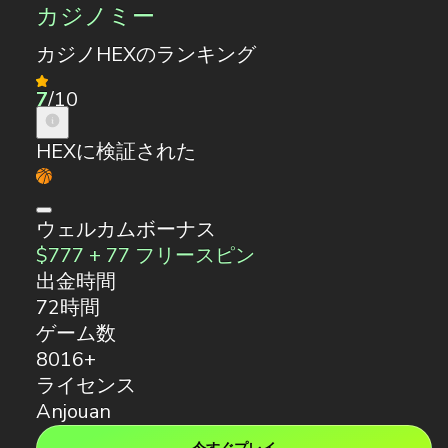
カジノミー
カジノHEXのランキング
7
/10
HEXに検証された
ウェルカムボーナス
$777 + 77 フリースピン
出金時間
72時間
ゲーム数
8016+
ライセンス
Anjouan