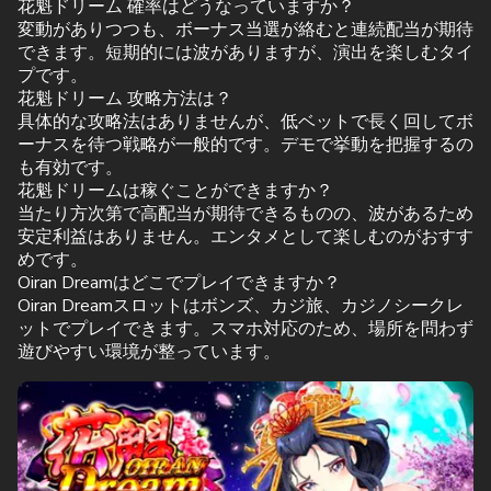
花魁ドリーム 確率はどうなっていますか？
変動がありつつも、ボーナス当選が絡むと連続配当が期待
できます。短期的には波がありますが、演出を楽しむタイ
プです。
花魁ドリーム 攻略方法は？
具体的な攻略法はありませんが、低ベットで長く回してボ
ーナスを待つ戦略が一般的です。デモで挙動を把握するの
も有効です。
花魁ドリームは稼ぐことができますか？
当たり方次第で高配当が期待できるものの、波があるため
安定利益はありません。エンタメとして楽しむのがおすす
めです。
Oiran Dreamはどこでプレイできますか？
Oiran Dreamスロットはボンズ、カジ旅、カジノシークレ
ットでプレイできます。スマホ対応のため、場所を問わず
遊びやすい環境が整っています。