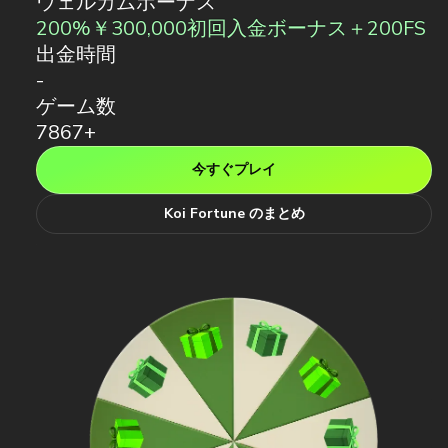
ウェルカムボーナス
200%￥300,000初回入金ボーナス＋200FS
出金時間
-
ゲーム数
7867+
今すぐプレイ
Koi Fortune のまとめ