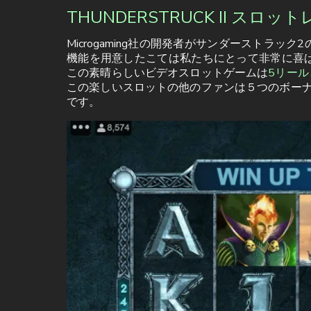
THUNDERSTRUCK II スロ
Microgaming社の開発者がサンダーストラ
機能を用意したこては私たちにとって非常に喜
この素晴らしいビデオスロットゲームは
5リール
この楽しいスロットの他のファンは５つのボーナ
です。