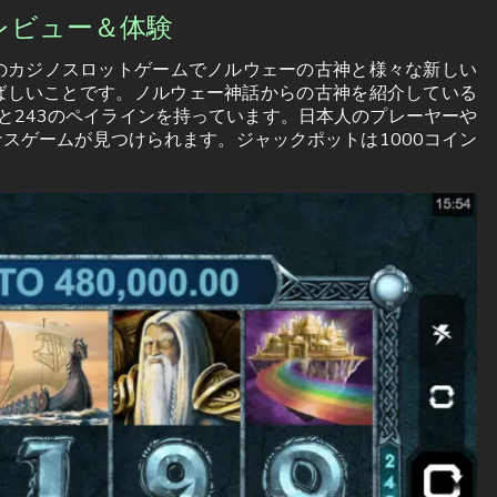
ットレビュー＆体験
ック2のカジノスロットゲームでノルウェーの古神と様々な新しい
ばしいことです。ノルウェー神話からの古神を紹介している
と243のペイラインを持っています。日本人のプレーヤーや
スゲームが見つけられます。ジャックポットは1000コイン