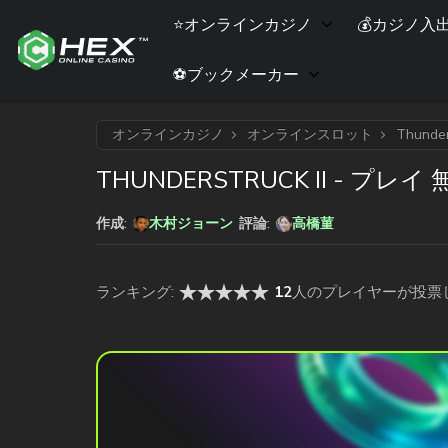
⭐オンラインカジノ
💰カジノ入
⚽ブックメーカー
オンラインカジノ
オンラインスロット
Thunders
THUNDERSTRUCK II - プレ
作成:
木村ジョーン
高橋菫
評論:
ランキング:
12
人のプレイヤーが投票