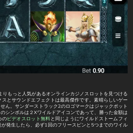
II スロットよりもっと人気があるオンラインカジノスロットを見つける
クスとサウンドエフェクトは最高傑作です。素晴らしいゲー
せん。サンダーストラック2のロゴマークはジャックポット
のシンボルは２Xワイルドアイコンであって、勝った金額は
めの
ビデオスロット無料
と同じようにワイルドストームフィ
が発生したら、必ず1回のフリースピンと5つまでのワイル