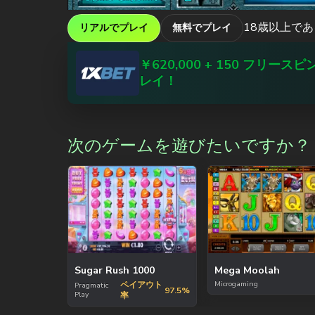
18歳以上で
リアルでプレイ
無料でプレイ
￥620,000 + 150 フリ
レイ！
次のゲームを遊びたいですか？
Sugar Rush 1000
Mega Moolah
ペイアウト
Microgaming
Pragmatic
97.5%
Play
率