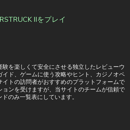
TRUCK IIをプレイ
経験を楽しくて安全にさせる独立したレビューウ
ガイド、ゲームに使う攻略やヒント、カジノオペ
サイトの訪問者がおすすめのプラットフォームで
ションを受けますが、当サイトのチームが信頼で
ンドのみ一覧表にしています。