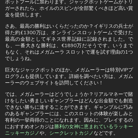
ポットプールに加わります。ジャックポットゲームがトリ
ガーされたら、ホイルのスピンが全部驚くべきほど高い賞
金を提供します。
さあ、最高の勝利はいくらだったのか？イギリスの兵士が
得た約£1300万は、オンラインスロットゲームで受けた
最高の金額としてギネス世界記録に記録されました。で
も、一番大きな勝利は、€1890万だそうです。いうまで
もなく、それはメガムーラ スロットで運を試す理由の1つ
でしょうね。
巨大なジャックポットのほか、メガムーラーは特別VIPプ
ログラムも提供しています。詳細を調べたい方は、メガム
ーラーのウェブサイトを訪問してください！
では、メガムーラーはどうでしょうか？リアルマネーで賭
けをしたい勇ましいギャンブラーはどんな出金額でも創造
できない勝ちに達することができます。ギャンブルに巧み
のあるギャンブラーには、このスロットの体験が楽しみと
有利の一挙両得のことになれます。因みに、プレイするの
におすすめオンカジは
勝利の女神に恵まれているラッキー
ニッキーカジノ
や、
シークレットカジノ
などです。