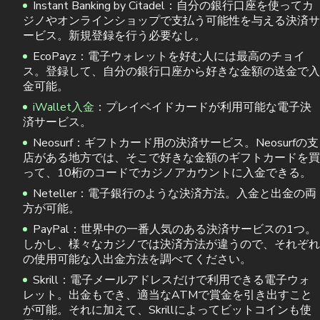
Instant Banking by Citadel：自分の銀行口座を使ってカ
ジノやオンラインショップで支払う可能性を与える決済サ
ービス。新規登録を行う必要なし。
EcoPayz：電子ウォレットを好む人には最高のチョイ
ス。登録して、自分の銀行口座から好きな金額の送金で入
金可能。
iWallet入金
：プレイペイドカードが利用可能な電子決
済サービス。
Neosurf：ギフトカード用の決済サービス。Neosurfの支
店がある地方では、そこで好きな金額のギフトカードを買
って、10桁のコードでカジノアカウントに入金できる。
Neteller：電子銀行のような決済方法。入金と出金の両
方が可能。
PayPal：世界中の一番人気のある決済サービスの1つ。
しかし、様々なカジノでは決済方法が違うので、それぞれ
の使用可能な入出金方法を調べてください。
Skrill：電子メールアドレスだけで利用できる電子ウォ
レット。出金もでき、適当なATMで賞金を引き出すこと
が可能。それに加えて、Skrillによってビットコインも使