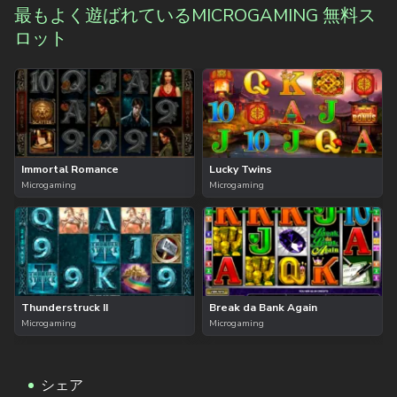
最もよく遊ばれているMICROGAMING 無料ス
ロット
Immortal Romance
Lucky Twins
Microgaming
Microgaming
Thunderstruck II
Break da Bank Again
Microgaming
Microgaming
シェア