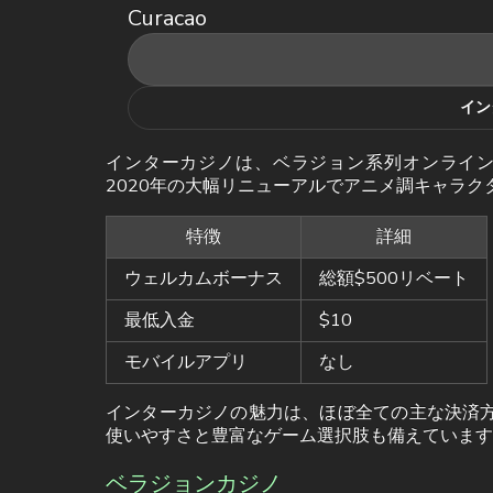
Curacao
イン
インターカジノは、ベラジョン系列オンライン
2020年の大幅リニューアルでアニメ調キャラ
特徴
詳細
ウェルカムボーナス
総額$500リベート
最低入金
$10
モバイルアプリ
なし
インターカジノの魅力は、ほぼ全ての主な決済方
使いやすさと豊富なゲーム選択肢も備えています
ベラジョンカジノ