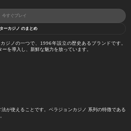
今すぐプレイ
ターカジノ のまとめ
カジノの一つで、1996年設立の歴史あるブランドです。
クターを導入し、新鮮な魅力を放っています。
法が使えることです。ベラジョンカジノ 系列の特徴である
。