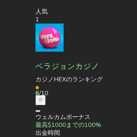
人気
1
ベラジョンカジノ
カジノHEXのランキング
6
/10
ウェルカムボーナス
最高$1000までの100%
出金時間