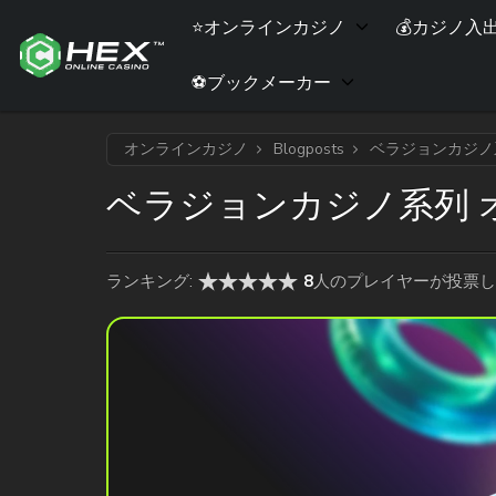
⭐オンラインカジノ
💰カジノ入
⚽ブックメーカー
オンラインカジノ
Blogposts
ベラジョンカジノ
ベラジョンカジノ系列 
ランキング:
8
人のプレイヤーが投票し