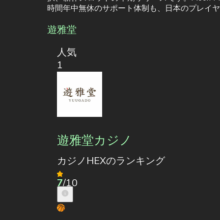
時間年中無休のサポート体制も、日本のプレイヤ
遊雅堂
人気
1
遊雅堂カジノ
カジノHEXのランキング
7
/10