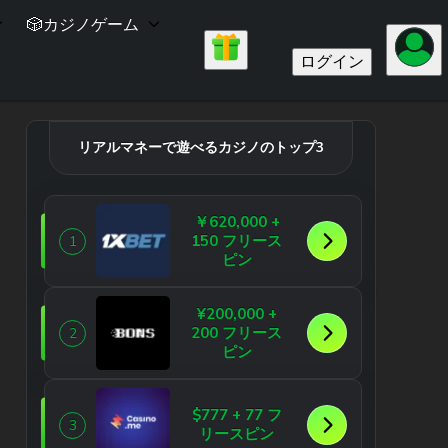
🎲カジノゲーム
ログイン
リアルマネーで遊べるカジノのトップ3
￥620,000 +
150 フリース
1
ピン
¥200,000 +
200 フリース
2
ピン
$777 + 77 フ
3
リースピン