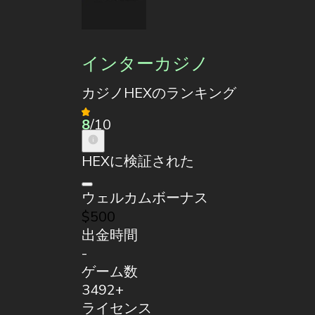
インターカジノ
カジノHEXのランキング
8
/10
HEXに検証された
ウェルカムボーナス
$500
出金時間
-
ゲーム数
3492+
ライセンス