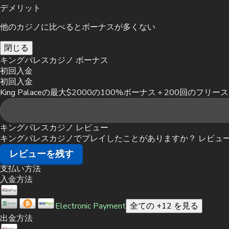
デメリット
他のカジノに比べるとボーナスが多くない
閉じる
キングパレスカジノ ボーナス
初回入金
初回入金
King Palaceの最大$2000の100%ボーナス＋200回のフリー
キングパレスカジノ レビュー
キングパレスカジノでプレイしたことがありますか？
レビュ
レビューを残す
支払い方法
入金方法
Electronic Payment
全ての +12 を見る
出金方法