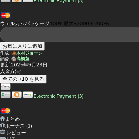
Electronic Payment (3)
ウェルカムパッケージ
100%最大$2000＋200FS
お気に入りに追加
作成:
木村ジョーン
評論:
高橋菫
更新:
2025年9月23日
入金方法:
全ての +10 を見る
Electronic Payment (3)
まとめ
ボーナス (1)
レビュー