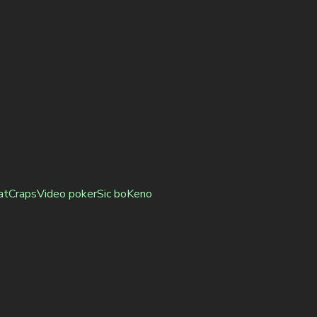
at
Craps
Video poker
Sic bo
Keno