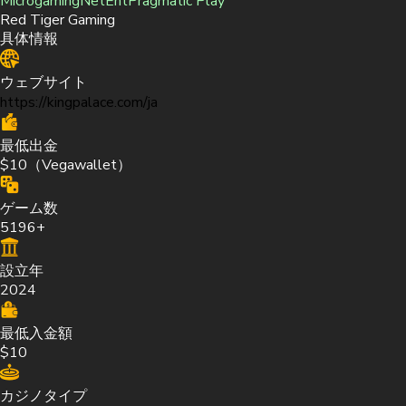
Microgaming
NetEnt
Pragmatic Play
Red Tiger Gaming
具体情報
ウェブサイト
https://kingpalace.com/ja
最低出金
$10（Vegawallet）
ゲーム数
5196+
設立年
2024
最低入金額
$10
カジノタイプ