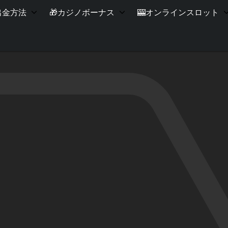
出金方法
🎁カジノボーナス
🎰オンラインスロット