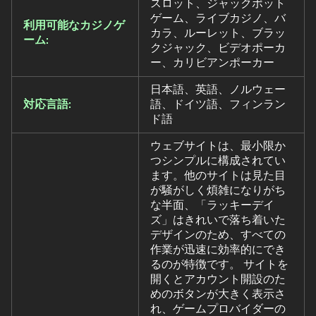
スロット、ジャックポット
ゲーム、ライブカジノ、バ
利用可能なカジノゲ
カラ、ルーレット、ブラッ
ーム:
クジャック、ビデオポーカ
ー、カリビアンポーカー
日本語、英語、ノルウェー
対応言語:
語、ドイツ語、フィンラン
ド語
ウェブサイトは、最小限か
つシンプルに構成されてい
ます。他のサイトは見た目
が騒がしく煩雑になりがち
な半面、「ラッキーデイ
ズ」はきれいで落ち着いた
デザインのため、すべての
作業が迅速に効率的にでき
るのが特徴です。 サイトを
開くとアカウント開設のた
めのボタンが大きく表示さ
れ、ゲームプロバイダーの