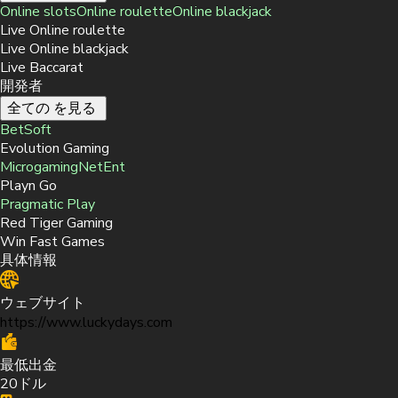
Online slots
Online roulette
Online blackjack
Live Online roulette
Live Online blackjack
Live Baccarat
開発者
全ての を見る
BetSoft
Evolution Gaming
Microgaming
NetEnt
Playn Go
Pragmatic Play
Red Tiger Gaming
Win Fast Games
具体情報
ウェブサイト
https://www.luckydays.com
最低出金
20ドル