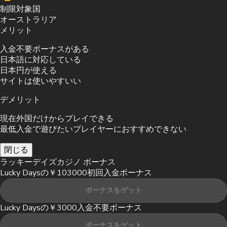
制限対象国
オーストラリア
メリット
入金不要ボーナスがある
日本語に対応している
日本円が使える
サイトは使いやすいい
デメリット
現在外国だけからプレイできる
最低入金で遊びたいプレイヤーにおすすめできない
閉じる
ラッキーデイズカジノ ボーナス
Lucky Daysの￥103000初回入金ボーナス
ボーナスをゲット
Lucky Daysの￥3000入金不要ボーナス
ボーナスをゲット