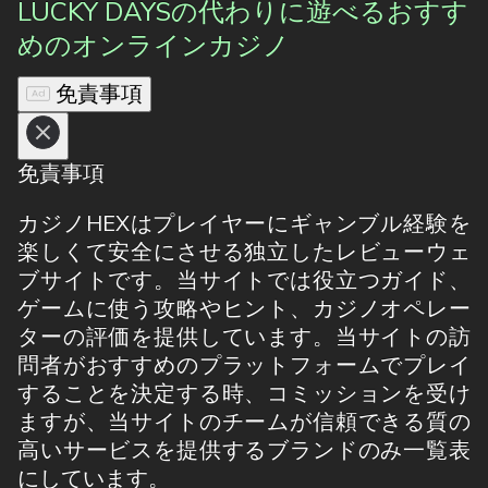
LUCKY DAYSの代わりに遊べるおすす
めのオンラインカジノ
免責事項
免責事項
カジノHEXはプレイヤーにギャンブル経験を
楽しくて安全にさせる独立したレビューウェ
ブサイトです。当サイトでは役立つガイド、
ゲームに使う攻略やヒント、カジノオペレー
ターの評価を提供しています。当サイトの訪
問者がおすすめのプラットフォームでプレイ
することを決定する時、コミッションを受け
ますが、当サイトのチームが信頼できる質の
高いサービスを提供するブランドのみ一覧表
にしています。