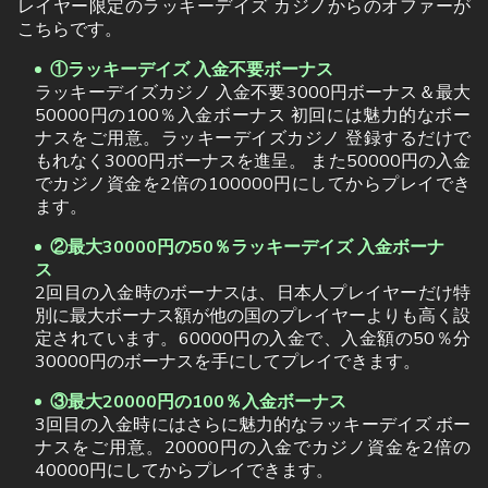
レイヤー限定のラッキーデイズ カジノからのオファーが
こちらです。
①ラッキーデイズ 入金不要ボーナス
ラッキーデイズカジノ 入金不要3000円ボーナス＆最大
50000円の100％入金ボーナス 初回には魅力的なボー
ナスをご用意。ラッキーデイズカジノ 登録するだけで
もれなく3000円ボーナスを進呈。 また50000円の入金
でカジノ資金を2倍の100000円にしてからプレイでき
ます。
②最大30000円の50％ラッキーデイズ 入金ボーナ
ス
2回目の入金時のボーナスは、日本人プレイヤーだけ特
別に最大ボーナス額が他の国のプレイヤーよりも高く設
定されています。60000円の入金で、入金額の50％分
30000円のボーナスを手にしてプレイできます。
③最大20000円の100％入金ボーナス
3回目の入金時にはさらに魅力的なラッキーデイズ ボー
ナスをご用意。20000円の入金でカジノ資金を2倍の
40000円にしてからプレイできます。