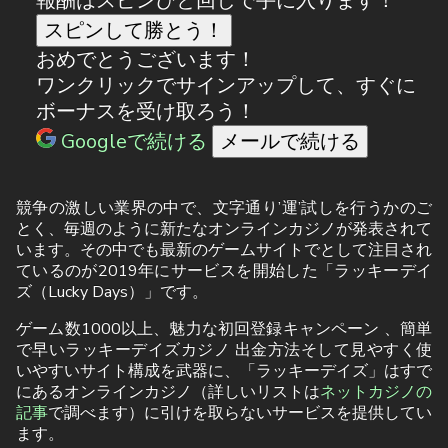
報酬はスピンひと回しで手に入ります！
スピンして勝とう！
おめでとうございます！
ワンクリックでサインアップして、すぐに
ボーナスを受け取ろう！
Googleで続ける
メールで続ける
競争の激しい業界の中で、文字通り’運’試しを行うかのご
とく、毎週のように新たなオンラインカジノが発表されて
います。その中でも最新のゲームサイトでとして注目され
ているのが2019年にサービスを開始した「ラッキーデイ
ズ（Lucky Days）」です。
ゲーム数1000以上、魅力な初回登録キャンペーン 、簡単
で早いラッキーデイズカジノ 出金方法そして見やすく使
いやすいサイト構成を武器に、「ラッキーデイズ」はすで
にあるオンラインカジノ（詳しいリストは
ネットカジノの
記事
で調べます）に引けを取らないサービスを提供してい
ます。