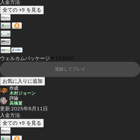
入金方法:
全ての +9 を見る
ウェルカムパッケージ
￥103000
登録してプレイ
お気に入りに追加
作成:
木村ジョーン
評論:
高橋菫
更新:
2025年8月11日
入金方法:
全ての +9 を見る