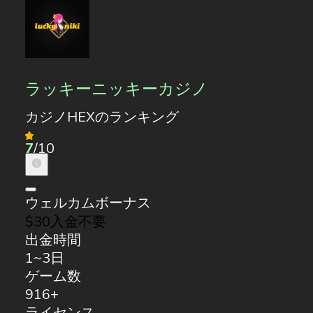
ラッキーニッキーカジノ
カジノHEXのランキング
7
/10
ウェルカムボーナス
$30入金不要
出金時間
1~3日
ゲーム数
916+
ライセンス