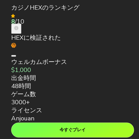
カジノHEXのランキング
8
/10
HEXに検証された
ウェルカムボーナス
$1,000
出金時間
48時間
ゲーム数
3000+
ライセンス
Anjouan
今すぐプレイ