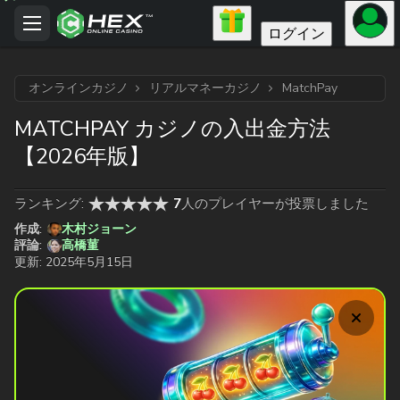
ログイン
オンラインカジノ
リアルマネーカジノ
MatchPay
MATCHPAY カジノの入出金方法
【2026年版】
ランキング:
7
人のプレイヤーが投票しました
作成:
木村ジョーン
高橋菫
評論:
更新:
2025年5月15日