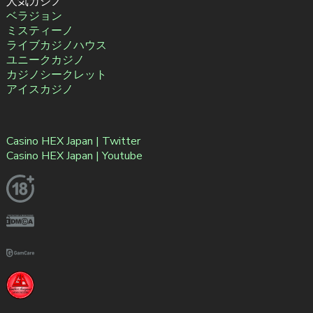
人気カジノ
ベラジョン
ミスティーノ
ライブカジノハウス
ユニークカジノ
カジノシークレット
アイスカジノ
Casino HEX Japan | Twitter
Casino HEX Japan | Youtube