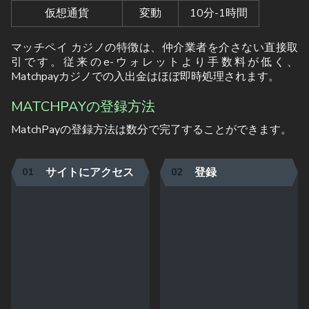
仮想通貨
変動
10分-1時間
マッチペイ カジノの特徴は、仲介業者を介さない直接取
引です。従来のe-ウォレットより手数料が低く、
Matchpayカジノでの入出金はほぼ即時処理されます。
MATCHPAYの登録方法
MatchPayの登録方法は数分で完了することができます。
サイトにアクセス
登録