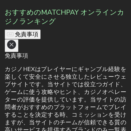
おすすめのMATCHPAY オンラインカ
ジノランキング
免責事項
免責事項
カジノHEXはプレイヤーにギャンブル経験を
楽しくて安全にさせる独立したレビューウェ
ブサイトです。当サイトでは役立つガイド、
ゲームに使う攻略やヒント、カジノオペレー
ターの評価を提供しています。当サイトの訪
問者がおすすめのプラットフォームでプレイ
することを決定する時、コミッションを受け
ますが、当サイトのチームが信頼できる質の
高いサービスを提供するブランドのみ一覧表