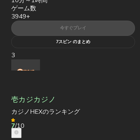
10分～1時間
ゲーム数
3949+
今すぐプレイ
7スピン のまとめ
3
壱カジカジノ
カジノHEXのランキング
7
/10