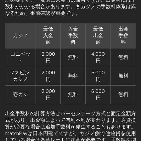
が必要です。一般的に入金時は無料ですが、出金時には手
数料がかかる場合があります。各カジノの手数料体系は異
なるため、事前確認が重要です。
最低
入金
最低
出金
カジノ
入金
手数
出金
手数
額
料
額
料
コニベッ
2,000
4,000
無料
無料
ト
円
円
7スピン
2,000
5,000
無料
無料
カジノ
円
円
2,000
6,000
壱カジ
無料
無料
円
円
出金手数料の計算方法はパーセンテージ方式と固定金額方
式があり、出金額によって有利不利が変わります。通貨換
算が必要な場合は追加手数料が発生することもあります。
MatchPayは日本円建てですが、カジノ側で他通貨を使用
している場合は為替レートに注意が必要です。手数料を抑