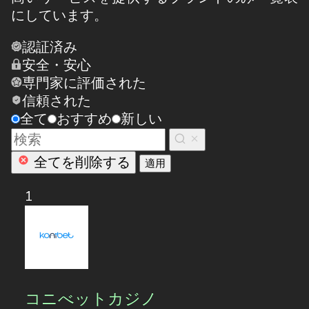
にしています。
認証済み
安全・安心
専門家に評価された
信頼された
全て
おすすめ
新しい
全てを削除する
適用
1
コニべットカジノ