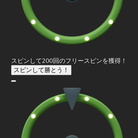
スピンして200回のフリースピンを獲得！
スピンして勝とう！