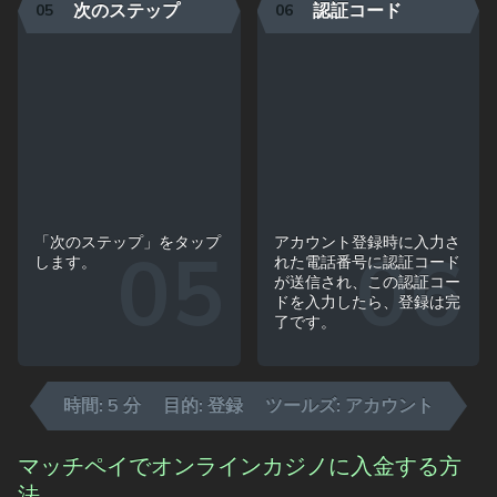
次のステップ
認証コード
「次のステップ」をタップ
アカウント登録時に入力さ
します。
れた電話番号に認証コード
が送信され、この認証コー
ドを入力したら、登録は完
了です。
時間: 5 分
目的:
登録
ツールズ:
アカウント
マッチペイでオンラインカジノに入金する方
法