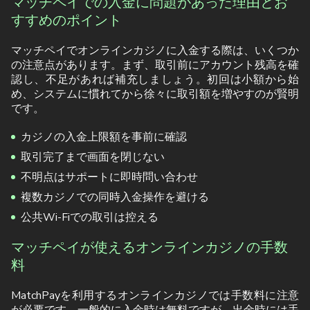
マッチペイでの入金に問題があった理由とお
すすめのポイント
マッチペイでオンラインカジノに入金する際は、いくつか
の注意点があります。まず、取引前にアカウント残高を確
認し、不足があれば補充しましょう。初回は小額から始
め、システムに慣れてから徐々に取引額を増やすのが賢明
です。
カジノの入金上限額を事前に確認
取引完了まで画面を閉じない
不明点はサポートに即時問い合わせ
複数カジノでの同時入金操作を避ける
公共Wi-Fiでの取引は控える
マッチペイが使えるオンラインカジノの手数
料
MatchPayを利用するオンラインカジノでは手数料に注意