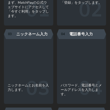
まず、MatchPayの公式ウ
「登録」をタップします。
ェブサイトにアクセスして
「今すぐ利用」をタップし
ます。
ニックネーム入力
電話番号入力
ニックネームとお名前を入
パスワード、電話番号とメ
力します。
ールアドレスを入力しま
す。