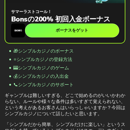
サマーラストコール！
Bonsの200% 初回入金ボーナス
ボーナスをゲット
🎁シンプルカジノのボーナス
⭐シンプルカジノの登録方法
🎰シンプルカジノのゲーム
💰シンプルカジノの入出金
📞シンプルカジノのサポート
ギャンブルは難しいすぎる、どこで始めるのがいいかわか
らない、ルールや様々な条件は多いすぎて覚えられない、
という考えがあるお客さんはいらっしゃいますか？今回は
シンプルカジノについて話したいと思います。
「シンプルだから簡単、シンプルだけに楽しい」というス