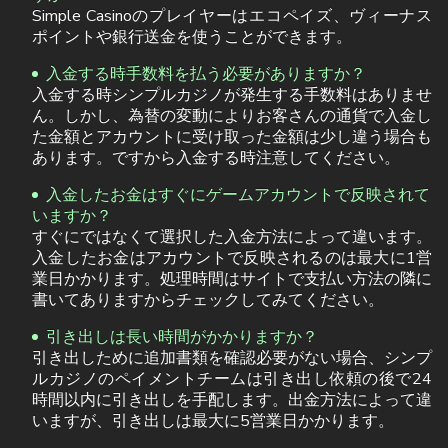
Simple Casinoのプレイヤーはエコペイズ、ヴィーナス
ポイントや銀行送金を使うことができます。
入金する時手数料を払う必要がありますか？
入金する時シンプルカジノが発生する手数料はありませ
ん。しかし、為替の変動によりお客さんの通貨で入金し
た金額とアカウントに受け取った金額は少し違う場合も
あります。ですから入金する時注意してください。
入金したお金はすぐにゲームアカウントで反映されて
いますか？
すぐにではなくて選択した入金方法によって違います。
入金したお金はアカウントで反映されるのは最大に1営
業日かかります。処理時間はサイトで支払い方法の隣に
書いてありますからチェックしてみてください。
引き出しは長い時間がかかりますか？
引き出しために追加書類を確認必要がない場合、シンプ
ルカジノのペイメントチームは引き出し依頼の後で24
時間以内に引き出しを手配します。出金方法によって違
いますが、引き出しは最大に5営業日かかります。