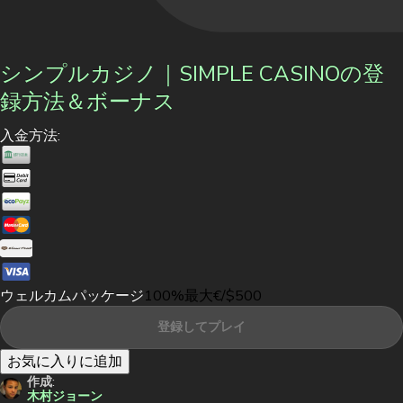
シンプルカジノ｜SIMPLE CASINOの登
録方法＆ボーナス
入金方法:
ウェルカムパッケージ
100%最大€/$500
登録してプレイ
お気に入りに追加
作成:
木村ジョーン