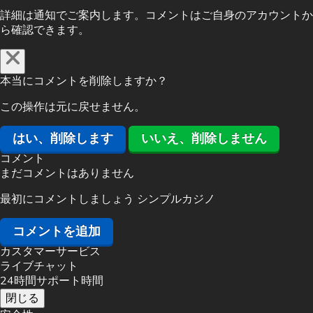
詳細は通知でご案内します。コメントはご自身のアカウントか
ら確認できます。
本当にコメントを削除しますか？
この操作は元に戻せません。
はい、削除します
いいえ、削除しません
コメント
まだコメントはありません
最初にコメントしましょう シンプルカジノ
コメントを追加
カスタマーサービス
ライブチャット
24時間サポート時間
閉じる