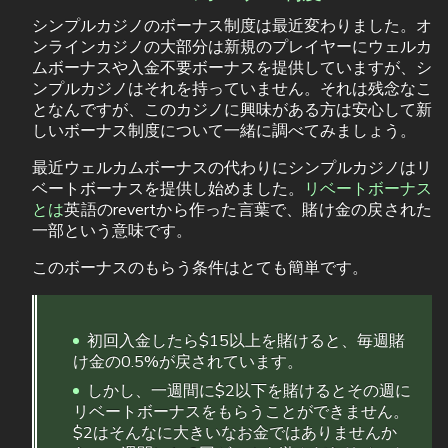
シンプルカジノのボーナス制度は最近変わりました。オ
ンラインカジノの大部分は新規のプレイヤーにウェルカ
ムボーナスや入金不要ボーナスを提供していますが、シ
ンプルカジノはそれを持っていません。それは残念なこ
となんですが、このカジノに興味がある方は安心して新
しいボーナス制度について一緒に調べてみましょう。
最近ウェルカムボーナスの代わりにシンプルカジノはリ
ベートボーナスを提供し始めました。
リベートボーナス
とは
英語のrevertから作った言葉で、賭け金の戻された
一部という意味です。
このボーナスのもらう条件はとても簡単です。
初回入金したら$15以上を賭けると、毎週賭
け金の0.5%が戻されています。
しかし、一週間に$2以下を賭けるとその週に
リベートボーナスをもらうことができません。
$2はそんなに大きいなお金ではありませんか