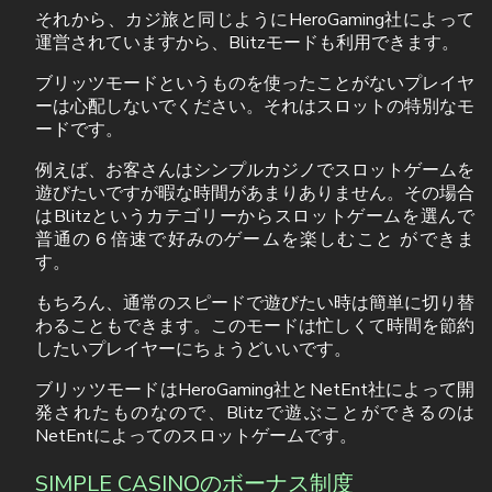
それから、カジ旅と同じようにHeroGaming社によって
運営されていますから、Blitzモードも利用できます。
ブリッツモードというものを使ったことがないプレイヤ
ーは心配しないでください。それはスロットの特別なモ
ードです。
例えば、お客さんはシンプルカジノでスロットゲームを
遊びたいですが暇な時間があまりありません。その場合
はBlitzというカテゴリーからスロットゲームを選んで
普通の６倍速で好みのゲームを楽しむこと ができま
す。
もちろん、通常のスピードで遊びたい時は簡単に切り替
わることもできます。このモードは忙しくて時間を節約
したいプレイヤーにちょうどいいです。
ブリッツモードはHeroGaming社とNetEnt社によって開
発されたものなので、Blitzで遊ぶことができるのは
NetEntによってのスロットゲームです。
SIMPLE CASINOのボーナス制度