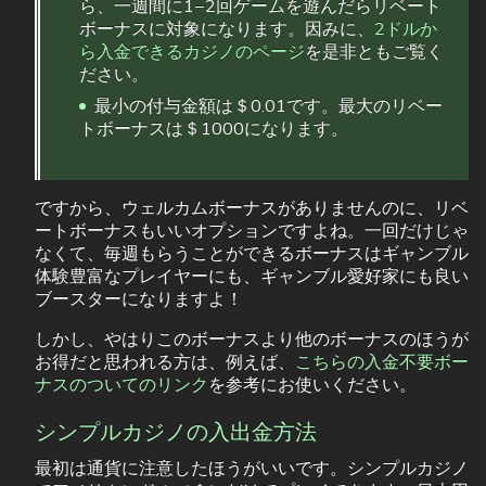
ら、一週間に1−2回ゲームを遊んだらリベート
ボーナスに対象になります。因みに、
2ドルか
ら入金できるカジノのページ
を是非ともご覧く
ださい。
最小の付与金額は＄0.01です。最大のリベー
トボーナスは＄1000になります。
ですから、ウェルカムボーナスがありませんのに、リベ
ートボーナスもいいオプションですよね。一回だけじゃ
なくて、毎週もらうことができるボーナスはギャンブル
体験豊富なプレイヤーにも、ギャンブル愛好家にも良い
ブースターになりますよ！
しかし、やはりこのボーナスより他のボーナスのほうが
お得だと思われる方は、例えば、
こちらの入金不要ボー
ナスのついてのリンク
を参考にお使いください。
シンプルカジノの入出金方法
最初は通貨に注意したほうがいいです。シンプルカジノ