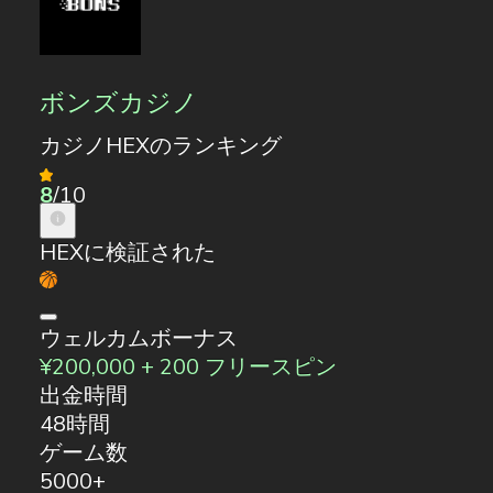
ボンズカジノ
カジノHEXのランキング
8
/10
HEXに検証された
ウェルカムボーナス
¥200,000 + 200 フリースピン
出金時間
48時間
ゲーム数
5000+