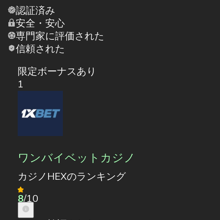
認証済み
安全・安心
専門家に評価された
信頼された
限定ボーナスあり
1
ワンバイベットカジノ
カジノHEXのランキング
8
/10