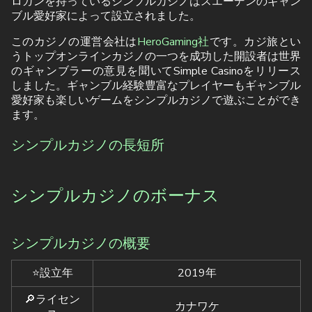
ロガンを持っているシンプルカジノはスエーデンのギャン
ブル愛好家によって設立されました。
このカジノの運営会社は
HeroGaming社
です。カジ旅とい
うトップオンラインカジノの一つを成功した開設者は世界
のギャンブラーの意見を聞いてSimple Casinoをリリース
しました。ギャンブル経験豊富なプレイヤーもギャンブル
愛好家も楽しいゲームをシンプルカジノで遊ぶことができ
ます。
シンプルカジノの長短所
シンプルカジノのボーナス
シンプルカジノの概要
⭐設立年
2019年
🔎ライセン
カナワケ