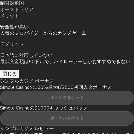
制限対象国
オーストラリア
メリット
安全性が高い
人気のプロバイダーからのカジノゲーム
デメリット
日本語に対応していない
最低入金額は50ドルで、ハイローラーしかおすすめできない
閉じる
シンプルカジノ ボーナス
Simple Casinoの100%最大€/$500初回入金ボーナス
ボーナスをゲット
Simple Casinoの$1000キャッシュバック
ボーナスをゲット
シンプルカジノ レビュー