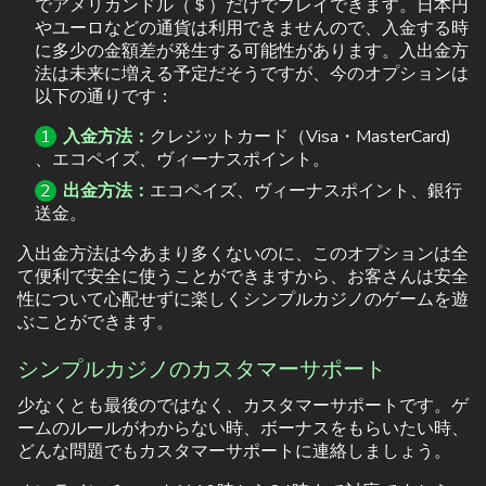
でアメリカンドル（＄）だけでプレイできます。日本円
やユーロなどの通貨は利用できませんので、入金する時
に多少の金額差が発生する可能性があります。入出金方
法は未来に増える予定だそうですが、今のオプションは
以下の通りです：
入金方法：
クレジットカード（Visa・MasterCard)
、エコペイズ、ヴィーナスポイント。
出金方法：
エコペイズ、ヴィーナスポイント、銀行
送金。
入出金方法は今あまり多くないのに、このオプションは全
て便利で安全に使うことができますから、お客さんは安全
性について心配せずに楽しくシンプルカジノのゲームを遊
ぶことができます。
シンプルカジノのカスタマーサポート
少なくとも最後のではなく、カスタマーサポートです。ゲ
ームのルールがわからない時、ボーナスをもらいたい時、
どんな問題でもカスタマーサポートに連絡しましょう。