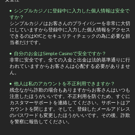
シンプルカジノに登録中に入力した個人情報は安全で
すか？
シンプルカジノはお客さんのプライバシーを非常に大切
にしていますから登録中に入力した個人情報をアクセス
できるのはKYCとセキュリティチェックの為に必要な担
当者だけです。
自分のお金はSimple Casinoで安全ですか？
非常に安全です。全ての入金と出金は法的基準通りに行
われていますからお客さんは心配する必要がありませ
ん。
他人は私のアカウントを不正利用できますか？
残念ながら詐欺の場合もありますからお客さんはいつも
注意したほうがいいです。不正利用を防ぐため、すぐに
カスタマーサポートを連絡してください。サポートはア
カウントを閉じます。そして、登録したメールアドレス
のパスワードも変更したほうがいいです。その後、詐欺
を警察に報告してください。