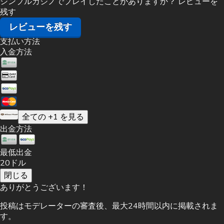
シンプルカジノでプレイしたことがありますか？
レビューを
残す
レビューを残す
支払い方法
入金方法
全ての +1 を見る
出金方法
最低出金
20ドル
閉じる
ありがとうございます！
投稿はモデレーターの審査後、最大24時間以内に掲載されま
す。