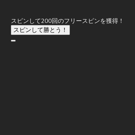
スピンして200回のフリースピンを獲得！
スピンして勝とう！