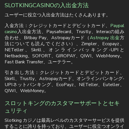
SLOTKINGCASINOの入出金方法
ユーザーに役立つ入出金方法はたくさんあります。
入金方法：クレジットカードとデビットカード、
Paypal
casino
入出金方法、Paysafecard、Trustly、Interacの組み
合わせ、Bitbay Pay、Astropayカード（
Astropay 出金
方
法についても読んでください）、Zimpler、Ecopayz、
NETeller、Skrill、オンラインバッキング-UPIと
Netbacking、SOFORT、GIROPAY、QIWI、WebMoney、
Fast Bank Transfer、ユーテラー。
引き出し方法：クレジットカードとデビットカード、
Skirll、Trustly、Astropayカード、オンラインバンキング-
UPIネットバンキング、EcoPayz、NETeller、Euteller、
QIWI、WebMoney。
スロットキングのカスタマーサポートとセキ
ュリティ
Slotking カジノは最高レベルのカスタマーサービスを提供
することに誇りを持っており、ユーザーに役立つオンライ