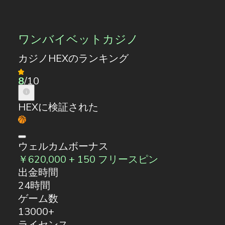
ワンバイベットカジノ
カジノHEXのランキング
8
/10
HEXに検証された
ウェルカムボーナス
￥620,000 + 150 フリースピン
出金時間
24時間
ゲーム数
13000+
ライセンス