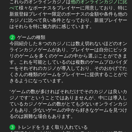
これらのオンラインカジノは
他のオンラインカジノに比
べて
様々なボーナスをプレイヤーに用意しており、特に
新規登録プレイヤー限定のボーナスの金額や条件も他の
カジノに比べて良い条件となっており、新規プレイヤー
はそれらを特に魅力的に感じています。
ゲームの種類
今回紹介した８つのカジノには数え切れないほどのオン
ラインカジノゲームがあり、プレイヤーは自分にピッタ
リのゲームを多くのゲームの中から選ぶことができま
す。これを可能としているのは複数のゲームプロバイダ
ーをそれぞれのカジノが導入しており、そのおかげでた
くさんの種類のゲームをプレイヤーに提供することがで
きるようになっています。
“ゲームの数が多ければそれだけでそのカジノは良いカ
ジノです”ということではありませんが、中には導入し
ているカジノゲームの数がとても少ないオンラインカジ
ノもあり、少ないゲームの中から好きなゲームを見つけ
るのは困難な場合もあります。
トレンドをうまく取り入れている