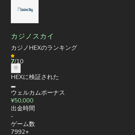
カジノスカイ
カジノHEXのランキング
7
/10
HEXに検証された
ウェルカムボーナス
¥50,000
出金時間
-
ゲーム数
7992+