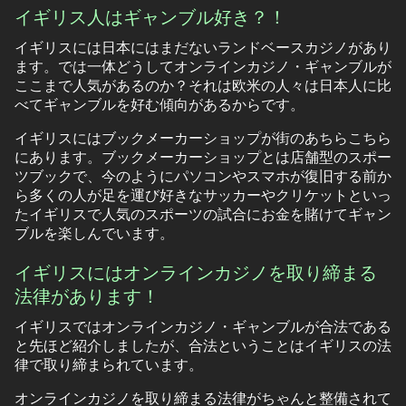
イギリス人はギャンブル好き？！
イギリスには日本にはまだないランドベースカジノがあり
ます。では一体どうしてオンラインカジノ・ギャンブルが
ここまで人気があるのか？それは欧米の人々は日本人に比
べてギャンブルを好む傾向があるからです。
イギリスにはブックメーカーショップが街のあちらこちら
にあります。ブックメーカーショップとは店舗型のスポー
ツブックで、今のようにパソコンやスマホが復旧する前か
ら多くの人が足を運び好きなサッカーやクリケットといっ
たイギリスで人気のスポーツの試合にお金を賭けてギャン
ブルを楽しんでいます。
イギリスにはオンラインカジノを取り締まる
法律があります！
イギリスではオンラインカジノ・ギャンブルが合法である
と先ほど紹介しましたが、合法ということはイギリスの法
律で取り締まられています。
オンラインカジノを取り締まる法律がちゃんと整備されて