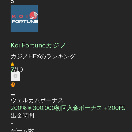
5
Koi Fortuneカジノ
カジノHEXのランキング
7
/10
ウェルカムボーナス
200%￥300,000初回入金ボーナス＋200FS
出金時間
-
ゲーム数