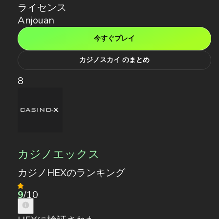
ライセンス
Anjouan
今すぐプレイ
カジノスカイ のまとめ
8
カジノエックス
カジノHEXのランキング
9
/10