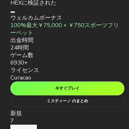
HEXに検証された
ウェルカムボーナス
100%最大￥75,000 + ￥750スポーツフリ
ーベット
出金時間
24時間
ゲーム数
6930+
ライセンス
Curacao
今すぐプレイ
ミスティーノ のまとめ
新規
7