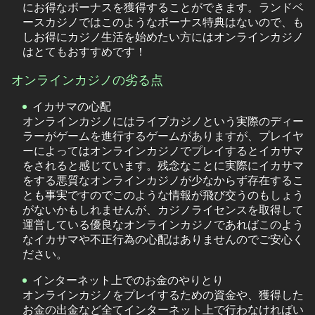
にお得なボーナスを獲得することができます。ランドベ
ースカジノではこのようなボーナス特典はないので、も
しお得にカジノ生活を始めたい方にはオンラインカジノ
はとてもおすすめです！
オンラインカジノの劣る点
イカサマの心配
オンラインカジノにはライブカジノという実際のディー
ラーがゲームを進行するゲームがありますが、プレイヤ
ーによってはオンラインカジノでプレイするとイカサマ
をされると感じています。残念なことに実際にイカサマ
をする悪質なオンラインカジノが少なからず存在するこ
とも事実ですのでこのような情報が飛び交うのもしょう
がないかもしれませんが、カジノライセンスを取得して
運営している優良なオンラインカジノであればこのよう
なイカサマや不正行為の心配はありませんのでご安心く
ださい。
インターネット上でのお金のやりとり
オンラインカジノをプレイするための資金や、獲得した
お金の出金など全てインターネット上で行わなければい