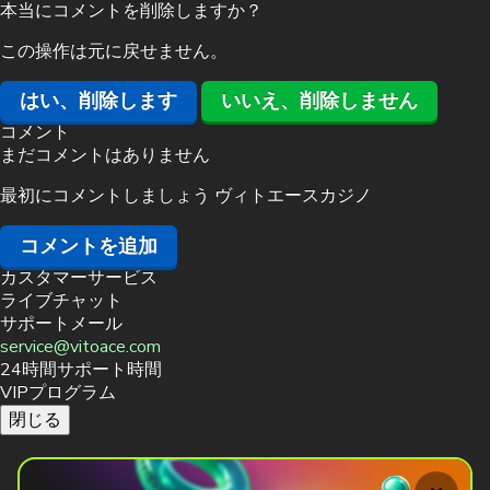
本当にコメントを削除しますか？
この操作は元に戻せません。
はい、削除します
いいえ、削除しません
コメント
まだコメントはありません
最初にコメントしましょう ヴィトエースカジノ
コメントを追加
カスタマーサービス
ライブチャット
サポートメール
service@vitoace.com
24時間サポート時間
VIPプログラム
閉じる