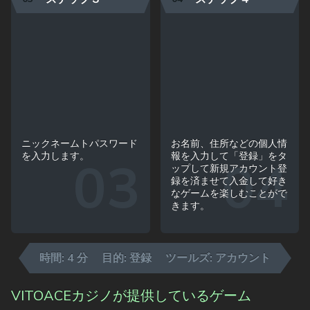
ニックネームトパスワード
お名前、住所などの個人情
を入力します。
報を入力して「登録」をタ
ップして新規アカウント登
録を済ませて入金して好き
なゲームを楽しむことがで
きます。
時間: 4 分
目的:
登録
ツールズ:
アカウント
VITOACEカジノが提供しているゲーム