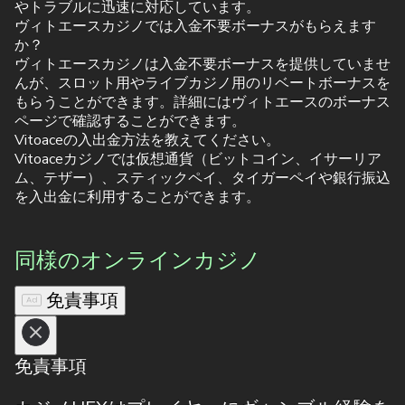
やトラブルに迅速に対応しています。
ヴィトエースカジノでは入金不要ボーナスがもらえます
か？
ヴィトエースカジノは入金不要ボーナスを提供していませ
んが、スロット用やライブカジノ用のリベートボーナスを
もらうことができます。詳細にはヴィトエースのボーナス
ページで確認することができます。
Vitoaceの入出金方法を教えてください。
Vitoaceカジノでは仮想通貨（ビットコイン、イサーリア
ム、テザー）、スティックペイ、タイガーペイや銀行振込
を入出金に利用することができます。
同様のオンラインカジノ
免責事項
免責事項