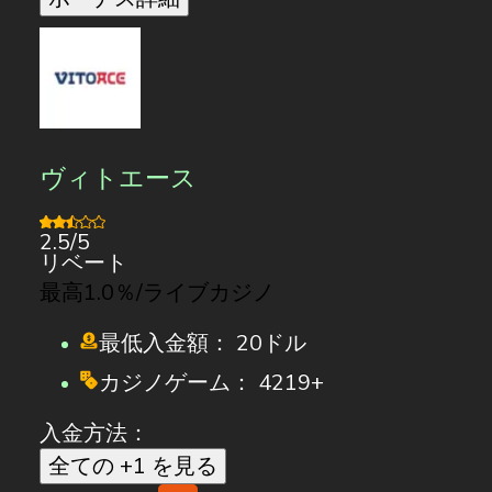
ヴィトエース
2.5/5
リベート
最高1.0％/ライブカジノ
最低入金額：
20ドル
カジノゲーム：
4219+
入金方法：
全ての +1 を見る