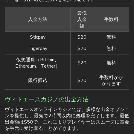
最低
入金方法
入金
手数料
額
Sticpay
$20
無料
Tigerpay
$20
無料
仮想通貨（Bitcoin、
$20
無料
Ethereum、Tether）
手数料がか
銀行振込
$20
かります
ヴィトエースカジノの出金方法
ヴィトエースオンラインカジノでは、多様な出金オプショ
ンを提供し、最短で2時間以内に処理を完了します。最低
出金額は$50で、これによりプレイヤーはスムーズに賞金
を手元に受け取ることができます。