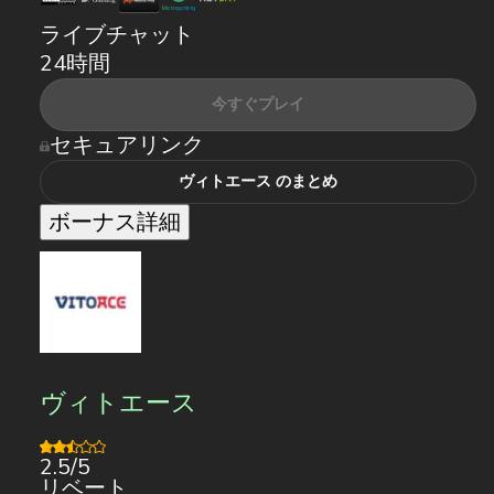
ライブチャット
24時間
今すぐプレイ
セキュアリンク
ヴィトエース のまとめ
ボーナス詳細
ヴィトエース
2.5/5
リベート