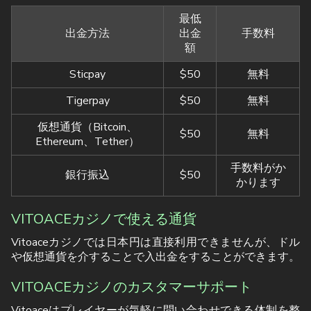
最低
出金方法
出金
手数料
額
Sticpay
$50
無料
Tigerpay
$50
無料
仮想通貨（Bitcoin、
$50
無料
Ethereum、Tether）
手数料がか
銀行振込
$50
かります
VITOACEカジノで使える通貨
Vitoaceカジノでは日本円は直接利用できませんが、ドル
や仮想通貨を介することで入出金をすることができます。
VITOACEカジノのカスタマーサポート
Vitoaceはプレイヤーが気軽に問い合わせできる体制を整