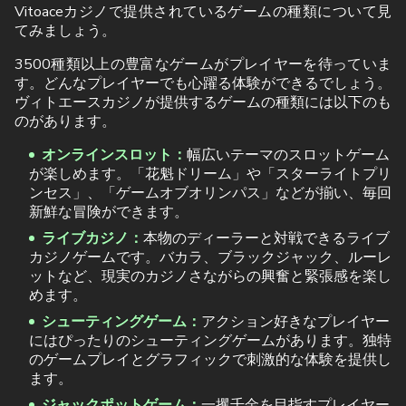
Vitoaceカジノで提供されているゲームの種類について見
てみましょう。
3500種類以上の豊富なゲームがプレイヤーを待っていま
す。どんなプレイヤーでも心躍る体験ができるでしょう。
ヴィトエースカジノが提供するゲームの種類には以下のも
のがあります。
オンラインスロット：
幅広いテーマのスロットゲーム
が楽しめます。「花魁ドリーム」や「スターライトプリ
ンセス」、「ゲームオブオリンパス」などが揃い、毎回
新鮮な冒険ができます。
ライブカジノ：
本物のディーラーと対戦できるライブ
カジノゲームです。バカラ、ブラックジャック、ルーレ
ットなど、現実のカジノさながらの興奮と緊張感を楽し
めます。
シューティングゲーム：
アクション好きなプレイヤー
にはぴったりのシューティングゲームがあります。独特
のゲームプレイとグラフィックで刺激的な体験を提供し
ます。
ジャックポットゲーム：
一攫千金を目指すプレイヤー