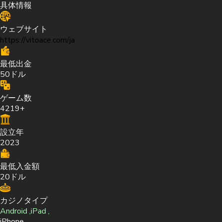
具体情報
ウェブサイト
https://vitoace.com/ja
最低出金
50ドル
ゲーム数
4219+
設立年
2023
最低入金額
20ドル
カジノタイプ
Android ,
iPad ,
iPhone ,