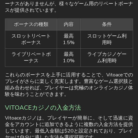
ーナスがありませんが、様々なゲーム用のリベートボーナ
スが提供されています。
ボーナスの種類
内容
条件
スロットリベート
最高
スロットゲーム利
ボーナス
1.5%
用時
ライブリベートボ
最高
ライブカジノゲー
ーナス
1.0%
ム利用時
これらのボーナスを上手に活用することで、Vitoaceでの
プレイがさらに楽しく充実します。豊富なゲーム選択肢と
組み合わせれば、プレイヤーは究極のオンラインカジノ体
験を味わうことができます。
VITOACEカジノの入金方法
Vitoaceカジノは、プレイヤーが簡単に、そして迅速に資
金をアカウントに追加できるように複数の入金方法を提供
しています。最低入金額は$20と設定されており、プレイ
ヤーは自分に適した方法を選択可能です。