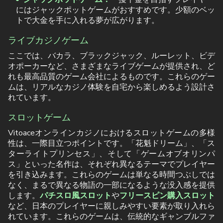
にはジャックポットゲームがおすすめです。少額のベッ
トで大金を手に入れる夢が広がります。
ライブカジノゲーム
ここでは、バカラ、ブラックジャック、ルーレット、ビデ
オポーカーなど、さまざまなライブゲームが提供され、ど
れも最高品質のゲーム会社によるものです。これらのゲー
ムは、リアルなカジノ体験を自宅から楽しめるよう設計さ
れています。
スロットゲーム
Vitoaceオンラインカジノにおけるスロットゲームの多様
性は、一際目立つポイントです。「花魁ドリーム」、「ス
ターライトプリンセス」、そして「ゲームオブオリンパ
ス」といった名作は、それぞれ異なるテーマでプレイヤー
を引き込みます。これらのゲームは単なる時間つぶしでは
なく、まるで異なる物語の一部になるような没入感を提供
します。
パチスロ風スロット
や
フリースピン購入スロット
など、日本のプレイヤーに親しみやすい要素が取り入れら
れています。これらのゲームは、伝統的なギャンブルファ