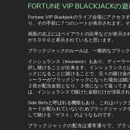
FORTUNE VIP BLACKJACKの
Fortune VIP Blackjackのライブ会
り、その手前に７つのシートが表示されます。そ
画面の左上にはペイアウトの比率などが表示されて
が５０００と表示されていると思います。
ブラックジャックのルールは、一般的なブラック
インシュランス（Insurance）もあり、ディ
択し賭けることが出来ます。インシュランスと
ックになることに賭けることで、元々の賭け金
ィーラーがブラックジャックになった場合は賭
２倍が配当金額となり、３倍になって返ってき
は、インシュランスで賭けた金額だけが没収され
Side Betsと呼ばれる機能もあり、これはバック
カードが配られていないためブラックジャック
して賭ける「ゲスト」のようなものです。
ブラックジャックの配当は通常通りで、ブラッ