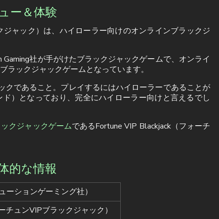
レビュー＆体験
ンVIPブラックジャック）は、ハイローラー向けのオンラインブラックジ
on Gaming社が手がけたブラックジャックゲームで、オンライ
ブラックジャックゲームとなっています。
ャックであること。プレイするにはハイローラーであることが
ンド）となっており、完全にハイローラー向けと言えるでし
ラックジャックゲーム
であるFortune VIP Blackjack（フォーチ
の具体的な情報
（エボリューションゲーミング社）
ack（フォーチュンVIPブラックジャック）