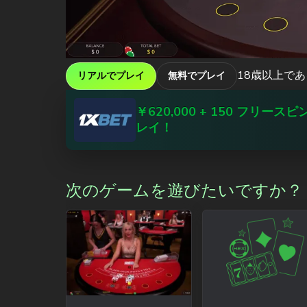
18歳以上で
リアルでプレイ
無料でプレイ
￥620,000 + 150 フリ
レイ！
次のゲームを遊びたいですか？