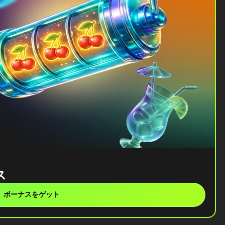
ス
ボーナスをゲット