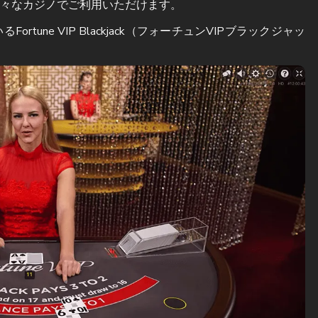
々なカジノでご利用いただけます。
une VIP Blackjack（フォーチュンVIPブラックジャッ