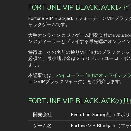
FORTUNE VIP BLACKJACK
Fortune VIP Blackjack（フォーチュ
ャックゲームです。
大手オンラインカジノゲーム開発会社のEvoluti
ンのディーラーとプレイする最先端のオンライン
特徴は、その名前の通りVIP向けのブラックジ
必須で、最小賭け金は２５０ドル（ユーロ・ポ
ょう。
本記事では、
ハイローラー向けのオンラインブ
ュンVIPブラックジャック）をご紹介します。
FORTUNE VIP BLACKJACK
開発会社
Evolution Gaming社
ゲーム名
Fortune VIP Blackj