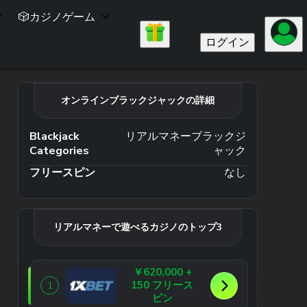
🎲カジノゲーム
ログイン
オンラインブラックジャックの詳細
Blackjack
リアルマネーブラックジ
Categories
ャック
フリースピン
なし
リアルマネーで遊べるカジノのトップ3
￥620,000 +
150 フリース
1
ピン