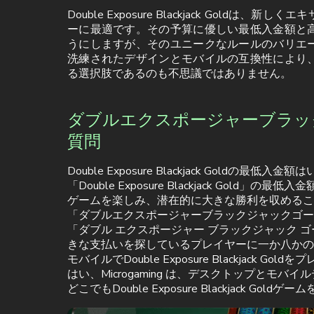
Double Exposure Blackjack Go
ーに最適です。その予算に優しい最低入金額と
うにしますが、そのユニークなルールのバリエ
洗練されたデザインとモバイルの互換性により
る選択肢であるのも不思議ではありません。
ダブルエクスポージャーブラッ
質問
Double Exposure Blackjack Goldの最低入
「Double Exposure Blackjack Go
ゲームを楽しみ、潜在的に大きな勝利を収めるこ
「ダブルエクスポージャーブラックジャックゴー
「ダブル エクスポージャー ブラックジャック 
きな支払いを探しているプレイヤーに一か八かの
モバイルでDouble Exposure Blackjack Gol
はい、Microgaming は、デスクトップと
どこでもDouble Exposure Blackjack 