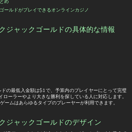
とまとめ
クゴールドがプレイできるオンラインカジノ
クジャックゴールドの具体的な情報
ドの最低入金額は$1で、予算内のプレイヤーにとって完璧
ハイローラーやより大きな勝利を探している人に対応します。
ゲームはあらゆるタイプのプレーヤーが利用できます。
クジャックゴールドのデザイン