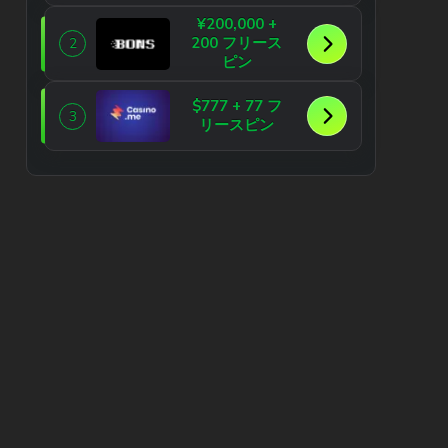
¥200,000 +
200 フリース
2
ピン
$777 + 77 フ
3
リースピン