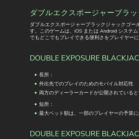
ダブルエクスポージャーブラッ
ダブルエクスポージャーブラックジャックゴー
す。このゲームは、iOS または Android 
でもどこでもプレイできる便利さをプレイヤーに
DOUBLE EXPOSURE BLACK
長所：
外出先でのプレイのためのモバイル対応性
両方のディーラーカードが公開されていると
短所：
最大ベット額は、一部のプレイヤーの予算に
DOUBLE EXPOSURE BLACKJ