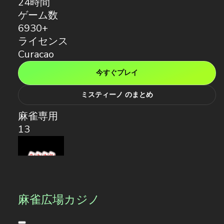
24時間
ゲーム数
6930+
ライセンス
Curacao
今すぐプレイ
ミスティーノ のまとめ
麻雀専用
13
麻雀広場カジノ