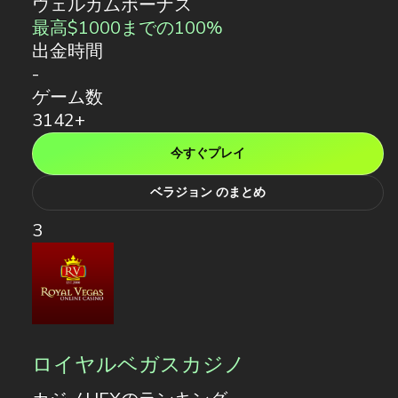
ウェルカムボーナス
最高$1000までの100%
出金時間
-
ゲーム数
3142+
今すぐプレイ
ベラジョン のまとめ
3
ロイヤルベガスカジノ