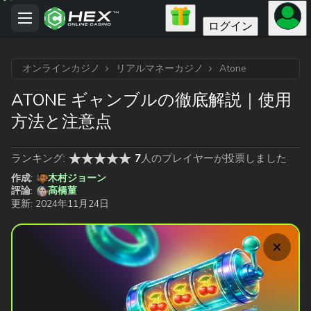
ログイン
オンラインカジノ
リアルマネーカジノ
Atone
ATONE ギャンブルの徹底解説｜使用
方法と注意点
ランキング:
7
人のプレイヤーが投票しました
作成:
木村ジョーン
高橋菫
評論:
更新:
2024年11月24日