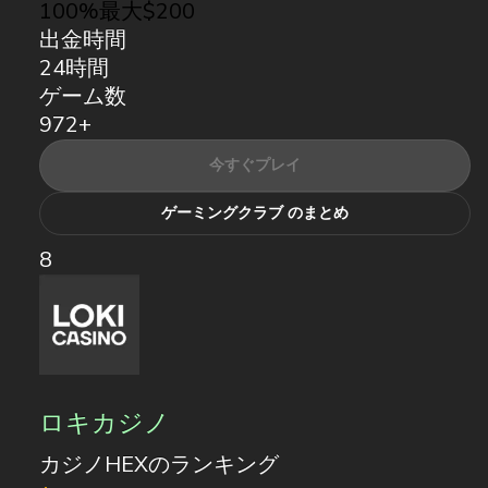
100%最大$200
出金時間
24時間
ゲーム数
972+
今すぐプレイ
ゲーミングクラブ のまとめ
8
ロキカジノ
カジノHEXのランキング