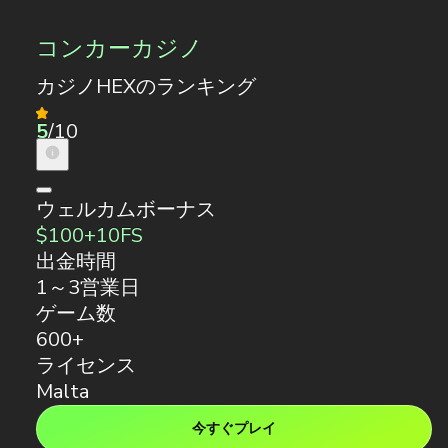
コンカーカジノ
カジノHEXのランキング
5
/10
ウェルカムボーナス
$100+10FS
出金時間
1～3営業日
ゲーム数
600+
ライセンス
Malta
今すぐプレイ