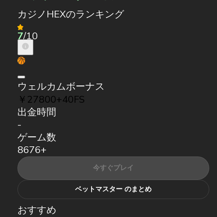
カジノHEXのランキング
7
/10
ウェルカムボーナス
￥27800+40FS
出金時間
-
ゲーム数
8676+
今すぐプレイ
ベットマスター のまとめ
おすすめ