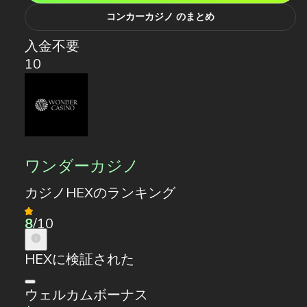
コンカーカジノ のまとめ
入金不要
10
ワンダーカジノ
カジノHEXのランキング
8
/10
HEXに検証された
ウェルカムボーナス