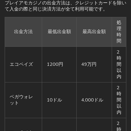
プレイアモカジノの出金方法は、クレジットカードを除い
て入金の際と同じ決済方法が全て利用可能です。
処
理
出金方法
最低出金額
最高出金額
時
間
2
時
エコペイズ
1200円
49万円
間
以
内
2
時
ベガウォレ
10ドル
4,000ドル
間
ット
以
内
2
時