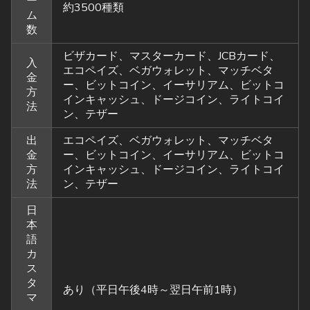
ー
約3500種類
ム
数
ビザカード、マスターカード、JCBカード、
入
エコペイズ、ベガウォレット、マッチベタ
金
ー、ビットコイン、イーサリアム、ビットコ
方
インキャッシュ、ドージコイン、ライトコイ
法
ン、テザー
出
エコペイズ、ベガウォレット、マッチベタ
金
ー、ビットコイン、イーサリアム、ビットコ
方
インキャッシュ、ドージコイン、ライトコイ
法
ン、テザー
日
本
語
カ
ス
タ
あり（平日午後4時～翌日午前1時）
マ