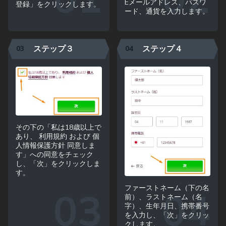
Eメールアドレス、パスワ
登録」をクリックします。
ード、通貨を入力します。
ステップ３
ステップ４
その下の「私は18歳以上で
あり、 利用規約 および 個
人情報保護方針 同意しま
す」への同意をチェック
し、「次」をクリックしま
す。
ファーストネーム（下の名
前）、ラストネーム（名
字）、生年月日、携帯番号
を入力し、「次」をクリッ
クします。