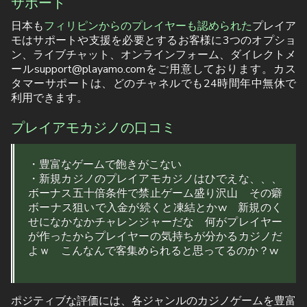
サポート
日本も
フィリピンからのプレイヤーも認められた
プレイア
モはサポートや支援を必要とするお客様に3つのオプショ
ン、ライブチャット、オンラインフォーム、ダイレクトメ
ール
support@playamo.com
をご用意しております。カス
タマーサポートは、どのチャネルでも24時間年中無休で
利用できます。
プレイアモカジノの口コミ
・豊富なゲームで飽きがこない
・新規カジノのプレイアモカジノはひでえな、、、
ボーナス五十倍条件で禁止ゲーム盛り沢山 その癖
ボーナス狙いで入金が続くと凍結とかw 新規のく
せになかなかチャレンジャーだな 何がプレイヤー
が作ったからプレイヤーの気持ちが分かるカジノだ
よｗ こんなんで客集められると思ってるのか？w
ポジティブな評価には、各ジャンルのカジノゲームを豊富