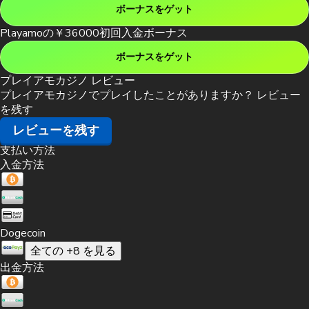
ボーナスをゲット
Playamoの￥36000初回入金ボーナス
ボーナスをゲット
プレイアモカジノ レビュー
プレイアモカジノでプレイしたことがありますか？
レビュー
を残す
レビューを残す
支払い方法
入金方法
Dogecoin
全ての +8 を見る
出金方法