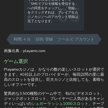
「SMSでプロモ情報を受信する」
への同意をチェックし、「登録」
をクリックすれば、プレイアモカ
ジノカジノへのアカウント登録は
完了となります。
時間: 4 分
目的:
登録
ツールズ:
アカウント
画像出典：playamo.com
ゲーム選択
Playamoカジノは、かなりの数の楽しいスロットが選択で
きます。40社以上のプロバイダーが、毎回訪問の度に最
高のスロットを提供し、巨大カジノと比較しても、素晴ら
しいオファーです。
驚異的な3,500種類のゲーム中で、旬のビデオスロット、
ジャックポットスロット、プレイヤーに人気があるキャン
ディいっぱいの
シュガーラッシュ1000スロット
、テーブ