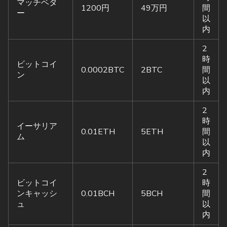
マッチベタ
1200円
49万円
間
ー
以
内
2
時
ビットコイ
0.0002BTC
2BTC
間
ン
以
内
2
時
イーサリア
0.01ETH
5ETH
間
ム
以
内
2
ビットコイ
時
ンキャッシ
0.01BCH
5BCH
間
ュ
以
内