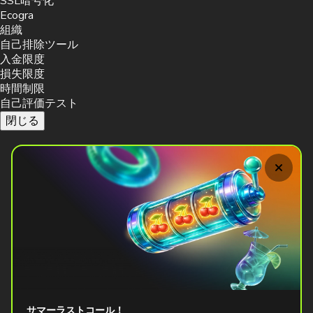
SSL暗号化
Ecogra
組織
自己排除ツール
入金限度
損失限度
時間制限
自己評価テスト
閉じる
サマーラストコール！