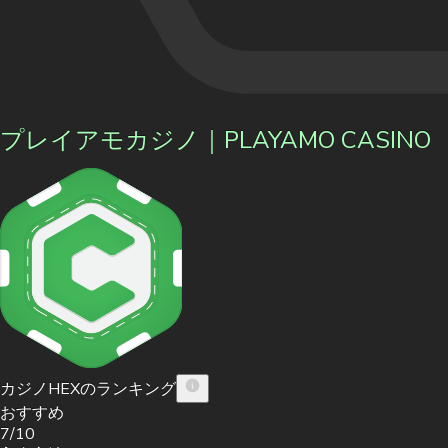
プレイアモカジノ｜PLAYAMO CASINO
カジノHEXのランキング
おすすめ
7
/10