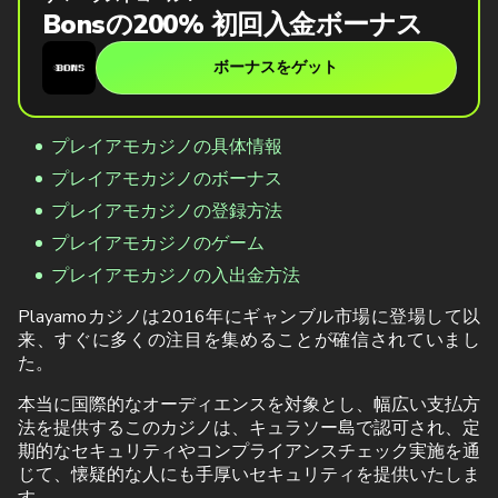
Bonsの200% 初回入金ボーナス
ボーナスをゲット
プレイアモカジノの具体情報
プレイアモカジノのボーナス
プレイアモカジノの登録方法
プレイアモカジノのゲーム
プレイアモカジノの入出金方法
Playamoカジノは2016年にギャンブル市場に登場して以
来、すぐに多くの注目を集めることが確信されていまし
た。
本当に国際的なオーディエンスを対象とし、幅広い支払方
法を提供するこのカジノは、キュラソー島で認可され、定
期的なセキュリティやコンプライアンスチェック実施を通
じて、懐疑的な人にも手厚いセキュリティを提供いたしま