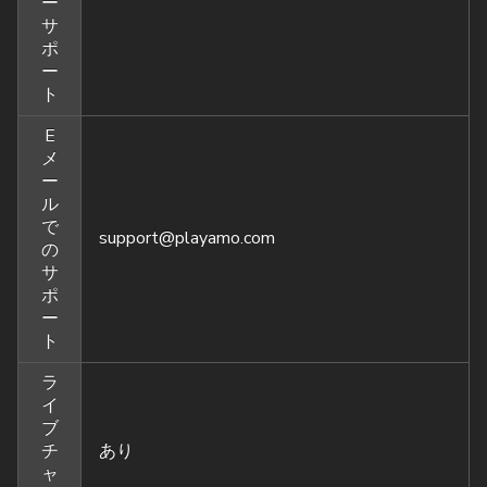
ー
サ
ポ
ー
ト
E
メ
ー
ル
で
support@playamo.com
の
サ
ポ
ー
ト
ラ
イ
ブ
チ
あり
ャ