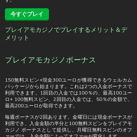
す。
今すぐプレイ
プレイアモカジノでプレイするメリット＆デ
メリット
プレイアモカジノボーナス
150無料スピン+現金300ユーロが獲得できるウェルカム
パッケージから始まります。これは2つの入金ボーナスで
利用できます。1回目の入金では100％の、最高100ユー
ロ+ 100無料スピン、2回目の入金では、50％の金額で、
最高200ユーロが取得できます。
毎週ボーナスが2回あります。金曜日には現金ボーナスが
利用でき、入金金額の半分と100無料スピンをプレイアモ
カジノ ボーナスとして提供し、月曜日無料スピンのオフ
ァーでは、入金金額によってオファーが変化します。