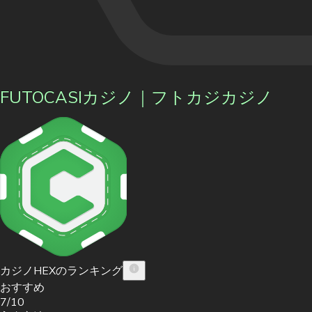
FUTOCASIカジノ｜フトカジカジノ
カジノHEXのランキング
おすすめ
7
/10