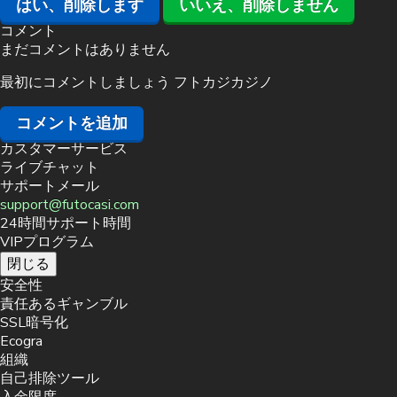
はい、削除します
いいえ、削除しません
コメント
まだコメントはありません
最初にコメントしましょう フトカジカジノ
コメントを追加
カスタマーサービス
ライブチャット
サポートメール
support@futocasi.com
24時間サポート時間
VIPプログラム
閉じる
安全性
責任あるギャンブル
SSL暗号化
Ecogra
組織
自己排除ツール
入金限度