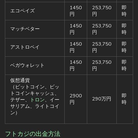
1450
253,750
即
エコペイズ
円
円
時
1450
253,750
即
マッチベター
円
円
時
1450
253,750
即
アストロペイ
円
円
時
1450
253,750
即
ベガウォレット
円
円
時
仮想通貨
（ビットコイン、ビッ
トコインキャッシュ、
2900
即
290万円
テザー、
トロン
、イー
円
時
サリアム、ライトコイ
ン）
フトカジの出金方法