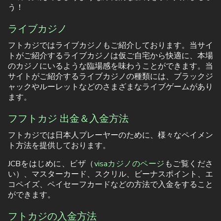
う！
ライブカジノ
フトカジではライブカジノもご紹介しております。当サイ
トがご紹介するライブカジノは仮ご自宅から快適に、本場
のカジノにいるような臨場感を味わうことができます。当
サイトがご紹介するライブカジノの種類には、ブラックジ
ャックやルーレットなどのさまざまなライブゲームがあり
ます。
フフトカジ 出金＆入金方法
フトカジでは日本人プレーヤーのために、様々なペイメン
ト方法を提供しております。
JCBをはじめに、ビザ（
visaカジノのページ
もご覧くださ
い）、マスターカード、スクリル、ビーナスポイント、エ
コペイズ、ペイセーフカードなどの方法で入金をすること
ができます。
フトカジの入金方法