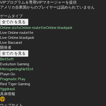
VIPプログラム＆専用VIPマネージャーを提供
アメリカ合衆国からのプレイヤーは認められていません
ゲームタイプ
全ての を見る
Online slots
Online roulette
Online blackjack
Live Online roulette
Live Online blackjack
Live Baccarat
開発者
全ての を見る
BetSoft
Evolution Gaming
Microgaming
NetEnt
Playn Go
Pragmatic Play
Red Tiger Gaming
Yggdrasil
具体情報
ウェブサイト