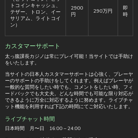
トコインキャッシュ、
2900
即
290万円
テザー、トロン、イー
円
時
サリアム、ライトコイ
ン）
カスタマーサポート
太っ腹課長カジノは常にプレイ可能！当サイトでは手助け
をいたします。
当サイトの日本人カスタマーサポートは心強く、プレーヤ
ーのサポートの手助けをしてくれます。例えばプレーヤが
一般的な質問をしたい時でも、コメントをしたい時、フィ
ードバックでも大丈夫。どんな時間でも可能な限り対応が
できるように万全に対応するように努めます。ライブチャ
ット機能を利用すれば下記の時間にてご対応いたします。
ライブチャット時間
日本時間 月〜日 16:00 – 24:00