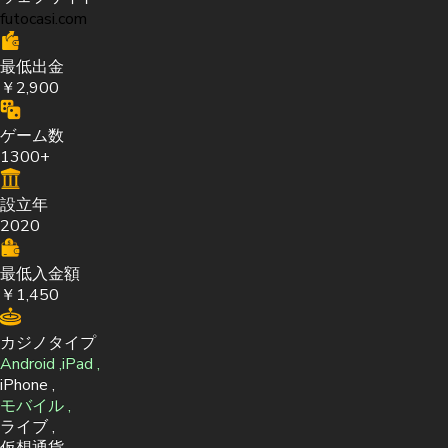
futocasi.com
最低出金
￥2,900
ゲーム数
1300+
設立年
2020
最低入金額
￥1,450
カジノタイプ
Android ,
iPad ,
iPhone ,
モバイル ,
ライブ ,