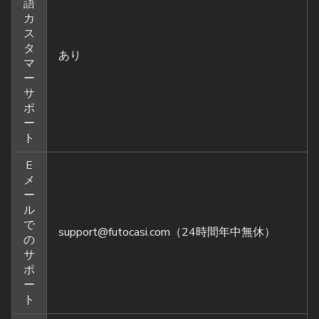
語
カ
ス
タ
あり
マ
ー
サ
ポ
ー
ト
E
メ
ー
ル
で
support@futocasi.com
（24時間年中無休）
の
サ
ポ
ー
ト