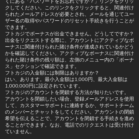
くにある「パスワードをお忘れですか？」リンクをクリッ
クしてください。このリンクをクリックすると、関連付け
られたメールアドレスが必要とされ、メールを通じてユー
ザー名の取得やパスワードのリセット手続きを行うことが
できます。
フトカジでボーナスが出金できません。どうしてですか？
出金をリクエストする際に、アカウントにアクティブなボ
ーナスに関連付けられた賭け条件が達成されているかどう
かを確認してください。アクティブなボーナスに関連付け
られた賭け条件の残り額は、左側のメニュー内の「ボーナ
ス」セクションで確認できます。
フトカジの入金額には制限はありますか？
はい、あります。最小入金額は1,000円、最大入金額は
1,000,000円に設定されています。
フトカジのアカウントを閉鎖する方法が知りたいです。
アカウントを閉鎖したい場合、登録メールアドレスを使用
して、カスタマーサポートに連絡するか、サポートチーム
のメンバーとチャットをしてください。アカウントの閉鎖
希望を伝えることで、アカウントを閉鎖する手続きを進め
ることができます。なお、電話でのリクエストは受け付け
ていません。