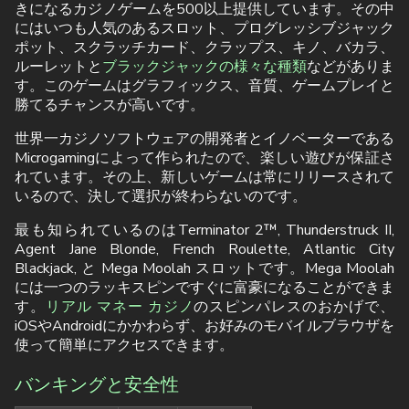
きになるカジノゲームを500以上提供しています。その中
にはいつも人気のあるスロット、プログレッシブジャック
ポット、スクラッチカード、クラップス、キノ、バカラ、
ルーレットと
ブラックジャックの様々な種類
などがありま
す。このゲームはグラフィックス、音質、ゲームプレイと
勝てるチャンスが高いです。
世界一カジノソフトウェアの開発者とイノベーターである
Microgamingによって作られたので、楽しい遊びが保証さ
れています。その上、新しいゲームは常にリリースされて
いるので、決して選択が終わらないのです。
最も知られているのはTerminator 2™, Thunderstruck II,
Agent Jane Blonde, French Roulette, Atlantic City
Blackjack, と Mega Moolah スロットです。Mega Moolah
には一つのラッキスピンですぐに富豪になることができま
す。
リアル マネー カジノ
のスピンパレスのおかげで、
iOSやAndroidにかかわらず、お好みのモバイルブラウザを
使って簡単にアクセスできます。
バンキングと安全性