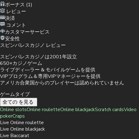
ボーナス (1)
レビュー
決済
コメント
カスタマーサービス
安全性
スピンパレスカジノ レビュー
スピンパレスカジノは2001年設立
650+カジノゲーム
ライブディ―ラー & モバイルゲームを提供
VIPプログラム＆専用VIPマネージャーを提供
アメリカ合衆国からのプレイヤーは認められていません
ゲームタイプ
全ての を見る
Online slots
Online roulette
Online blackjack
Scratch cards
Video
poker
Craps
Live Online roulette
Live Online blackjack
Live Baccarat