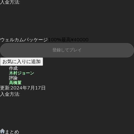
入金方法:
ウェルカムパッケージ
100%最高¥40000
登録してプレイ
お気に入りに追加
作成:
木村ジョーン
評論:
高橋菫
更新:
2024年7月17日
入金方法:
まとめ