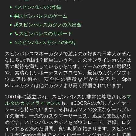
⭐スピンパレスの登録
🎰スピンパレスのゲーム
💰スピンパレスカジノの入出金
📞スピンパレスのサポート
⭐スピンパレスカジノのFAQ
スピンパレスマネーカジノで遊ぶのが好きな日本人がそん
なに多い理由は？簡単にいうと、このオンラインカジノは
客の期待を満たしているからです。ゲームの大きい選択肢
や、素晴らしいボーナスとプロモや、最良のカジノソフト
ウェア技術や、安全性の特徴などからみると、Spin
Palaceカジノは他のカジノより高く評価されています。
2001年に設立され、スピンパレスは非常に尊敬される
マ
ルタのカジノライセンス
も、eCOGRAの承認プレイヤー
シールも持っています。それはカジノの公正なゲームプレ
イの順守、一流のカスタマーサービス、迅速な支払いのた
めです。スピンパレスカジノをダウンロード、登録、ログ
インすると決めた瞬間、良い時間が始まります。スピンパ
レスがiGaming業界でマイクロゲーミングカジノとして推