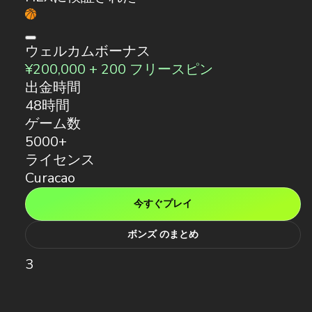
ウェルカムボーナス
¥200,000 + 200 フリースピン
出金時間
48時間
ゲーム数
5000+
ライセンス
Curacao
今すぐプレイ
ボンズ のまとめ
3