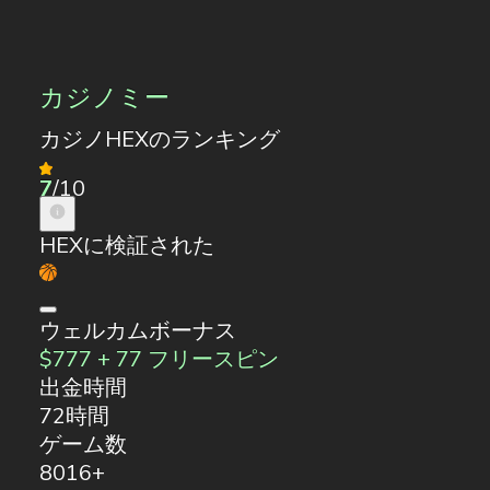
カジノミー
カジノHEXのランキング
7
/10
HEXに検証された
ウェルカムボーナス
$777 + 77 フリースピン
出金時間
72時間
ゲーム数
8016+