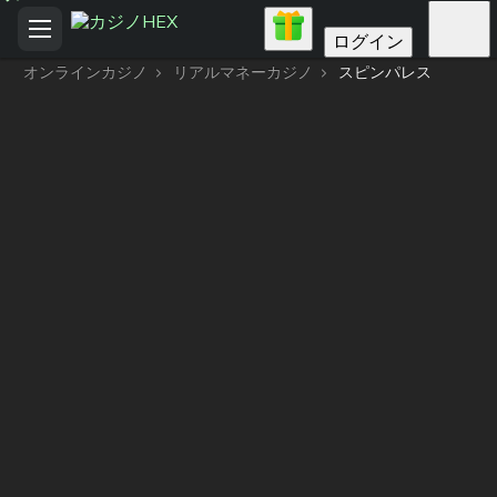
ログイン
オンラインカジノ
リアルマネーカジノ
スピンパレス