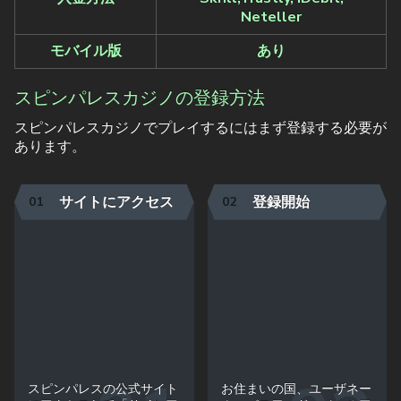
Neteller
モバイル版
あり
スピンパレスカジノの登録方法
スピンパレスカジノでプレイするにはまず登録する必要が
あります。
サイトにアクセス
登録開始
スピンパレスの公式サイト
お住まいの国、ユーザネー