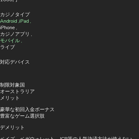
カジノタイプ
Android ,
iPad ,
iPhone ,
カジノアプリ ,
モバイル ,
ライブ
対応デバイス
制限対象国
オーストラリア
メリット
豪華な初回入金ボーナス
豊富なゲーム選択肢
デメリット