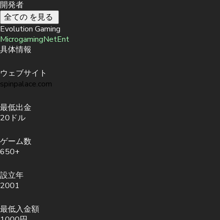
開発者
全ての を見る
Evolution Gaming
Microgaming
NetEnt
具体情報
ウェブサイト
spinpalace.com
最低出金
20ドル
ゲーム数
650+
設立年
2001
最低入金額
1000円