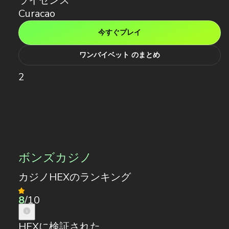
ライセンス
Curacao
今すぐプレイ
ワンバイベット のまとめ
2
ボンズカジノ
カジノHEXのランキング
8
/10
HEXに検証された