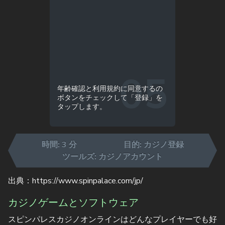
年齢確認と利用規約に同意するの
ボタンをチェックして「登録」を
タップします。
時間: 3 分
目的:
カジノ登録
ツールズ:
カジノアカウント
出典：https://www.spinpalace.com/jp/
カジノゲームとソフトウェア
スピンパレスカジノオンラインはどんなプレイヤーでも好