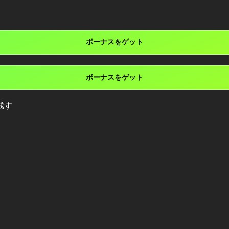
ボーナスをゲット
ボーナスをゲット
残す