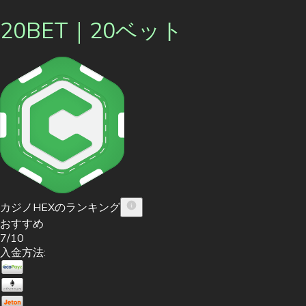
20BET｜20ベット
カジノHEXのランキング
おすすめ
7
/10
入金方法: