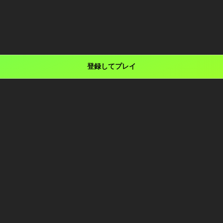
登録してプレイ