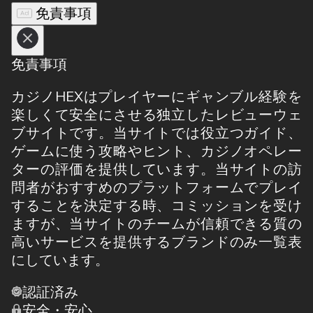
免責事項
免責事項
カジノHEXはプレイヤーにギャンブル経験を
楽しくて安全にさせる独立したレビューウェ
ブサイトです。当サイトでは役立つガイド、
ゲームに使う攻略やヒント、カジノオペレー
ターの評価を提供しています。当サイトの訪
問者がおすすめのプラットフォームでプレイ
することを決定する時、コミッションを受け
ますが、当サイトのチームが信頼できる質の
高いサービスを提供するブランドのみ一覧表
にしています。
認証済み
安全・安心