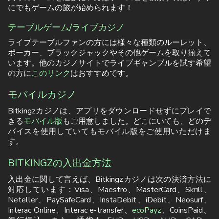
にでもゲームの旅が始められます！
テーブルゲーム/ライブカジノ
ライブテーブルファンの方には様々な種類のルーレット、
ポーカー、ブラックジャックやその他ゲームを取り揃えて
います。他のカジノサイトでライブギャンブルを試す希望
の方に
このリンク
はおすすめです。
モバイルカジノ
Bitkingzカジノは、アプリをダウンロードせずにプレイで
きる
モバイル版
もご用意しました。どこにいても、どのデ
バイスを使用していてもモバイル版をご使用いただけま
す。
BITKINGZの入出金方法
入出金に関して言えば、Bitkingzカジノは次の決済方法に
対応しています：Visa、Maestro、MasterCard、Skrill、
Neteller、PaySafeCard、InstaDebit、iDebit、Neosurf、
Interac Online、Interac e-transfer、
ecoPayz
、CoinsPaid、