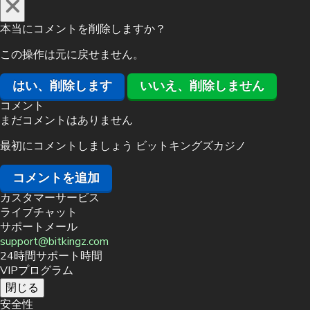
本当にコメントを削除しますか？
この操作は元に戻せません。
はい、削除します
いいえ、削除しません
コメント
まだコメントはありません
最初にコメントしましょう ビットキングズカジノ
コメントを追加
カスタマーサービス
ライブチャット
サポートメール
support@bitkingz.com
24時間サポート時間
VIPプログラム
閉じる
安全性