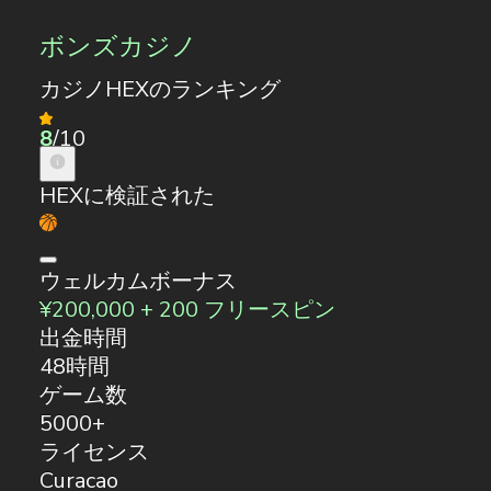
ボンズカジノ
カジノHEXのランキング
8
/10
HEXに検証された
ウェルカムボーナス
¥200,000 + 200 フリースピン
出金時間
48時間
ゲーム数
5000+
ライセンス
Curacao