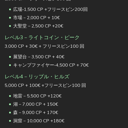
広場‐1,500 CP +フリースピン200回
市場－2,000 CP + 10€
大聖堂－2,500 CP +20€
レベル3－ライトコイン・ピーク
3,000 CP + 30€ + フリースピン100 回
展望台－3,500 CP + 40€
キャンプファイヤー‐4,500 CP + 70€
レベル4－リップル・ヒルズ
5,000 CP + 100€ +フリースピン100 回
地雷－5,500 CP +120€
湖－7,000 CP + 150€
森－9,000 CP + 170€
洞窟－10,000 CP +180€