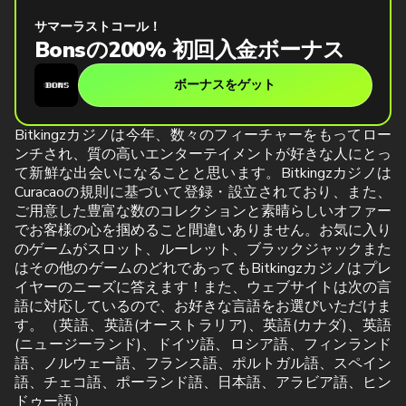
サマーラストコール！
Bonsの200% 初回入金ボーナス
ボーナスをゲット
Bitkingzカジノは今年、数々のフィーチャーをもってロー
ンチされ、質の高いエンターテイメントが好きな人にとっ
て新鮮な出会いになることと思います。Bitkingzカジノは
Curacaoの規則に基づいて登録・設立されており、また、
ご用意した豊富な数のコレクションと素晴らしいオファー
でお客様の心を掴めること間違いありません。お気に入り
のゲームがスロット、ルーレット、ブラックジャックまた
はその他のゲームのどれであってもBitkingzカジノはプレ
イヤーのニーズに答えます！また、ウェブサイトは次の言
語に対応しているので、お好きな言語をお選びいただけま
す。（英語、英語(オーストラリア)、英語(カナダ)、英語
(ニュージーランド)、ドイツ語、ロシア語、フィンランド
語、ノルウェー語、フランス語、ポルトガル語、スペイン
語、チェコ語、ポーランド語、日本語、アラビア語、ヒン
ドゥー語）