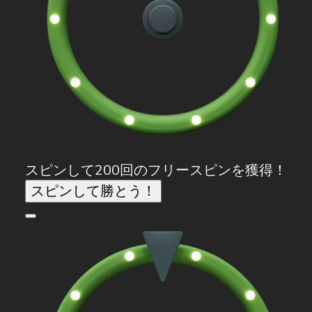
スピンして200回のフリースピンを獲得！
スピンして勝とう！