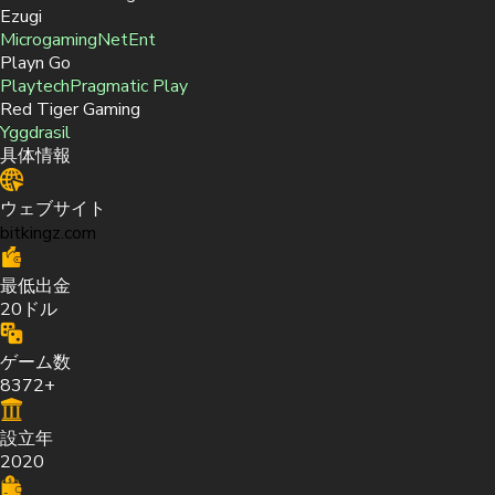
Ezugi
Microgaming
NetEnt
Playn Go
Playtech
Pragmatic Play
Red Tiger Gaming
Yggdrasil
具体情報
ウェブサイト
bitkingz.com
最低出金
20ドル
ゲーム数
8372+
設立年
2020