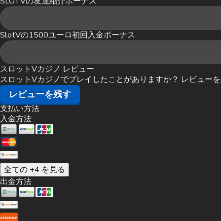
SLOTVの友達紹介ボーナス
SlotVの1500ユーロ初回入金ボーナス
スロットVカジノ レビュー
スロットVカジノでプレイしたことがありますか？
レビューを
レビューを残す
支払い方法
入金方法
全ての +4 を見る
出金方法