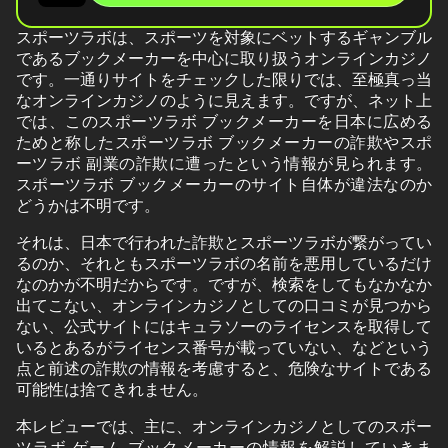
スポーツラボは、スポーツを対象にベットするギャンブル
であるブックメーカーを中心に取り扱うオンラインカジノ
です。一通りサイトをチェックした限りでは、至極真っ当
なオンラインカジノのように見えます。ですが、ネット上
では、このスポーツラボ ブックメーカーを日本に広める
ためと称したスポーツラボ ブックメーカーの詐欺やスポ
ーツラボ 副業の詐欺に遭ったという情報が見られます。
スポーツラボ ブックメーカーのサイト自体が違法なのか
どうかは不明です。
それは、日本で行われた詐欺とスポーツラボが繋がってい
るのか、それともスポーツラボの名前を悪用しているだけ
なのかが不明だからです。ですが、検索をしてもなかなか
出てこない、オンラインカジノとしての口コミが見つから
ない、公式サイトにはキュラソーのライセンスを取得して
いるとあるがライセンス番号が載っていない、などという
点と前述の詐欺の情報を考慮すると、危険なサイトである
可能性は捨てきれません。
本レビューでは、主に、オンラインカジノとしてのスポー