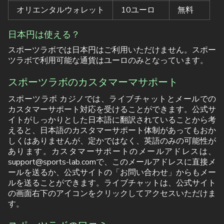
オリエンタルウォレット
10ユーロ
無料
日本円は使える？
スポーツラボでは日本円はご利用いただけません。スポー
ツラボで利用可能な通貨はユーロのみとなっています。
スポーツラボのカスタマーマサポート
スポーツラボ カジノでは、ライブチャットとメールでの
カスタマーサポート対応を受けることができます。公式サ
イトがしっかりとした日本語に翻訳されていることから考
えると、日本語のカスタマーサポート体制があってもおか
しくはありませんが、定かではなく、英語のみの可能性が
あります。カスタマーサポートのメールアドレスは、
support@sports-lab.com
で、このメールアドレスに直接メ
ールを送るか、公式サイトの「お問い合わせ」からもメー
ルを送ることができます。ライブチャットは、公式サイト
の画面右下のアイコンをクリックしてアクセスいただけま
す。