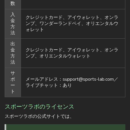
数
入
クレジットカード、アイウォレット、オンラ
金
ンプ、ワンダーランドペイ、オリエンタルウ
方
ォレット
法
出
金
クレジットカード、アイウォレット、オンラ
方
ンプ、オリエンタルウォレット
法
サ
ポ
メールアドレス：
support@sports-lab.com
／
ー
ライブチャット：あり
ト
スポーツラボのライセンス
スポーツラボの公式サイトでは、