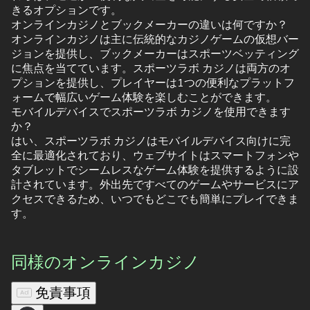
きるオプションです。
オンラインカジノとブックメーカーの違いは何ですか？
オンラインカジノは主に伝統的なカジノゲームの仮想バー
ジョンを提供し、ブックメーカーはスポーツベッティング
に焦点を当てています。スポーツラボ カジノは両方のオ
プションを提供し、プレイヤーは1つの便利なプラットフ
ォームで幅広いゲーム体験を楽しむことができます。
モバイルデバイスでスポーツラボ カジノを使用できます
か？
はい、スポーツラボ カジノはモバイルデバイス向けに完
全に最適化されており、ウェブサイトはスマートフォンや
タブレットでシームレスなゲーム体験を提供するように設
計されています。外出先ですべてのゲームやサービスにア
クセスできるため、いつでもどこでも簡単にプレイできま
す。
同様のオンラインカジノ
免責事項