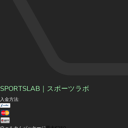
SPORTSLAB｜スポーツラボ
入金方法: