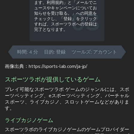
ます。利用規約」と「メールでニ
ュースやキャンペーンについてお
知らせを受け取る。」への同意を
チェックし、「登録」をクリック
すれば、スポーツラボへの登録は
完了となります。
時間: 4 分
目的:
登録
ツールズ:
アカウント
画像出典：https://sports-lab.com/ja-jp/
スポーツラボが提供しているゲーム
プレイ可能なスポーツラボ ゲームのジャンルには、スポ
ーツベッティング、eスポーツベッティング、バーチャル
スポーツ、ライブカジノ、スロットゲームなどがありま
す。
ライブカジノゲーム
スポーツラボのライブカジノゲームのゲームプロバイダー