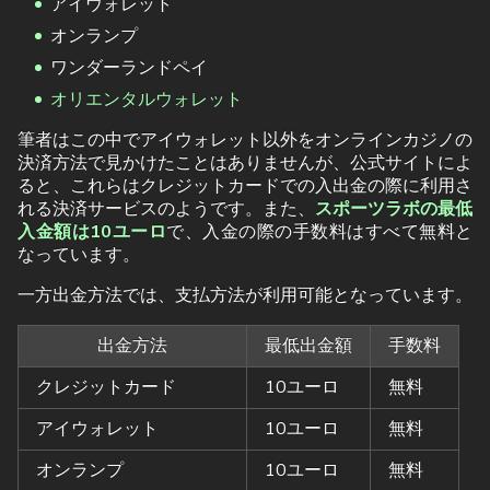
アイウォレット
オンランプ
ワンダーランドペイ
オリエンタルウォレット
筆者はこの中でアイウォレット以外をオンラインカジノの
決済方法で見かけたことはありませんが、公式サイトによ
ると、これらはクレジットカードでの入出金の際に利用さ
れる決済サービスのようです。また、
スポーツラボの最低
入金額は10ユーロ
で、入金の際の手数料はすべて無料と
なっています。
一方出金方法では、支払方法が利用可能となっています。
出金方法
最低出金額
手数料
クレジットカード
10ユーロ
無料
アイウォレット
10ユーロ
無料
オンランプ
10ユーロ
無料