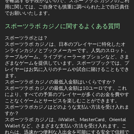
を確認する手段がないので、スポーツラボ カジノのご利
用に関しては、ご自身でも慎重に調べられた上で自己責任
でお願いいたします。
スポーツラボ カジノに関するよくある質問
スポーツラボとは？
スポーツラボ カジノは、日本のプレイヤーに特化したオ
ンラインカジノとブックメーカーです。人気のスロット、
テーブルゲーム、ライブディーラーオプションなど、さま
ざまなゲームを提供しています。スポーツブックでは、プ
レイヤーはお気に入りのチームや試合に賭けることもでき
ます。
スポーツラボ カジノの最低入金額はいくらですか？
スポーツラボ カジノの最低入金額は10ユーロです。これ
により、すべての予算のプレイヤーが多くのお金を費やす
ことなくゲームとサービスを楽しむことができます。
スポーツラボカジノはどのような支払い方法を受け入れま
すか？
スポーツラボ カジノは、iWallet、MasterCard、Oriental
Wallet など、さまざまな支払い方法を受け入れます。こ
れらは、迅速かつ便利な入出金を可能にする安全で信頼で