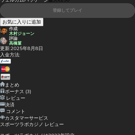
ウェルカムパッケージ
最大€250
登録してプレイ
お気に入りに追加
作成:
木村ジョーン
評論:
高橋菫
更新:
2025年8月8日
入金方法:
まとめ
ボーナス (3)
レビュー
決済
コメント
カスタマーサービス
スポーツラボカジノ レビュー