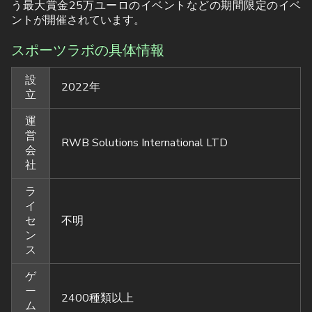
う最大賞金25万ユーロのイベントなどの期間限定のイベ
ントが開催されています。
スポーツラボの具体情報
設
2022年
立
運
営
RWB Solutions International LTD
会
社
ラ
イ
セ
不明
ン
ス
ゲ
ー
2400種類以上
ム