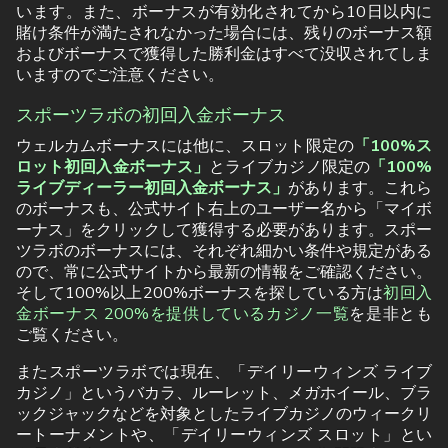
います。また、ボーナスが有効化されてから10日以内に
賭け条件が満たされなかった場合には、残りのボーナス額
およびボーナスで獲得した勝利金はすべて没収されてしま
いますのでご注意ください。
スポーツラボの初回入金ボーナス
ウェルカムボーナスには他に、スロット限定の
「100%ス
ロット初回入金ボーナス」
とライブカジノ限定の
「100%
ライブディーラー初回入金ボーナス」
があります。これら
のボーナスも、公式サイト右上のユーザー名から「マイボ
ーナス」をクリックして獲得する必要があります。スポー
ツラボのボーナスには、それぞれ細かい条件や規定がある
ので、常に公式サイトから最新の情報をご確認ください。
そして100%以上200%ボーナスを探している方は
初回入
金ボーナス 200%を提供しているカジノ一覧
を是非とも
ご覧ください。
またスポーツラボでは現在、「デイリーウィンズ ライブ
カジノ」というバカラ、ルーレット、メガホイール、ブラ
ックジャックなどを対象としたライブカジノのウィークリ
ートーナメントや、「デイリーウィンズ スロット」とい