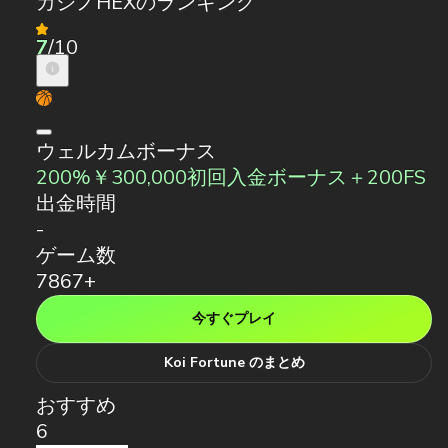
カジノHEXのランキング
7
/10
ウェルカムボーナス
200%￥300,000初回入金ボーナス＋200FS
出金時間
-
ゲーム数
7867+
今すぐプレイ
Koi Fortune のまとめ
おすすめ
6