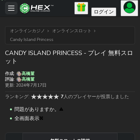
ログイン
オンラインカジノ
オンラインスロット
Candy Island Princess
CANDY ISLAND PRINCESS - プレイ 無料スロ
ット
高橋菫
作成:
高橋菫
評論:
更新:
2024年7月17日
ランキング:
7
人のプレイヤーが投票しました
問題がありますか。
全画面表示