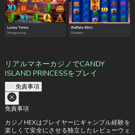
Lucky Twins
Buffalo Blitz
Microgaming
Playtech
リアルマネーカジノでCANDY
ISLAND PRINCESSをプレイ
免責事項
免責事項
カジノHEXはプレイヤーにギャンブル経験を
楽しくて安全にさせる独立したレビューウェ