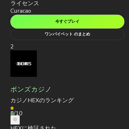
ライセンス
Curacao
今すぐプレイ
ワンバイベット のまとめ
2
ボンズカジノ
カジノHEXのランキング
8
/10
HEXに検証された