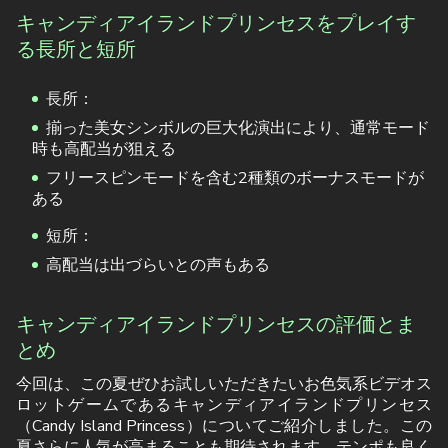
キャンディアイランドプリンセスをプレイす
る長所と短所
長所：
揃った美女シンボルの巨大化演出により、通常モード
時も高配当が狙える
フリースピンモードを含む2種類のボーナスモードが
ある
短所：
高配当は出づらいとの声もある
キャンディアイランドプリンセスの評価とま
とめ
今回は、この夏ぜひお試しいただきたいお色気系ビデオス
ロットゲームであるキャンディアイランドプリンセス
（Candy Island Princess）についてご紹介しました。この
夏さらに人気が高まることも期待されます。テンポも良く