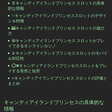
📄キャンディアイランドプリンセス スロットの具体
的な情報
✨キャンディアイランドプリンセススロットのデザイ
ン＆特徴
🎰キャンディアイランドプリンセス スロットの遊び
方
🤩キャンディアイランドプリンセス スロットがプレ
イできるオンラインカジノ
📱キャンディアイランドプリンセススロットのモバイ
ル対応性
⭕❌キャンディアイランドプリンセススロットをプレ
イする長所と短所
⭐キャンディアイランドプリンセス スロットの評価と
まとめ
キャンディアイランドプリンセスの具体的な
情報