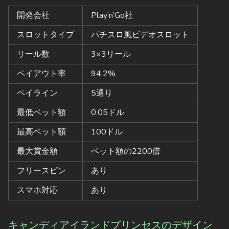
開発会社
Play’n’Go社
スロットタイプ
パチスロ風ビデオスロット
リール数
3×3リール
ペイアウト率
94.2%
ペイライン
5通り
最低ベット額
0.05ドル
最高ベット額
100ドル
最大賞金額
ベット額の2200倍
フリースピン
あり
スマホ対応
あり
キャンディアイランドプリンセスのデザイン