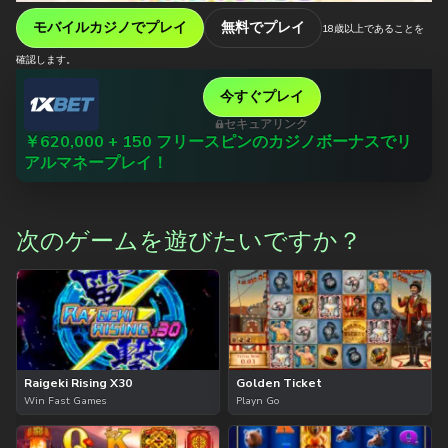
モバイルカジノでプレイ
無料でプレイ
18歳以上であることを
確認します。
今すぐプレイ
セキュアリンク
￥620,000 + 150 フリースピンのカジノボーナスでリ
アルマネープレイ！
次のゲームを遊びたいですか？
Raigeki Rising X30
Golden Ticket
Win Fast Games
Playn Go