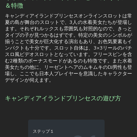
＆特徴
キャンディアイランドプリンセスオンラインスロットは常
夏の島が舞台のスロットで、3人の水着美女たちが登場し
ます。それぞれルックスも雰囲気も対照的なので、きっと
タイプの子が見つかるはずです。特定の美女のシンボルが
揃うことで美女が巨大化する演出もあり、お色気要素もイ
ンパクトも十分です。スロット自体は、3×3リールのパチ
スロ風ビデオスロットとなっています。フリースピンを含
む2種類のボーナスモードがあるのも特徴です。また水着
美女たちの他に、リーゼントヘアのムキムキのDJ男性も登
場し、ここでも日本人プレイヤーを意識したキャラクター
デザインが伺えます。
キャンディアイランドプリンセスの遊び方
ステップ１